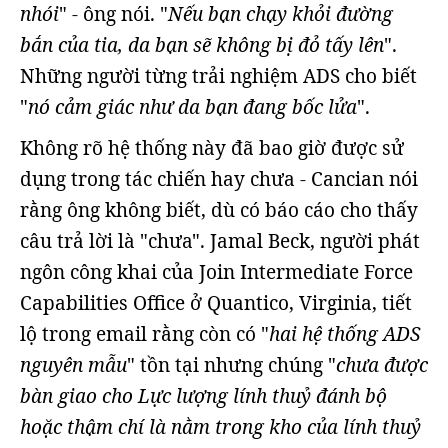
nhói
" - ông nói. "
Nếu bạn chạy khỏi đường
bắn của tia, da bạn sẽ không bị đỏ tấy lên
".
Những người từng trải nghiệm ADS cho biết
"
nó cảm giác như da bạn đang bốc lửa
".
Không rõ hệ thống này đã bao giờ được sử
dụng trong tác chiến hay chưa - Cancian nói
rằng ông không biết, dù có báo cáo cho thấy
câu trả lời là "chưa". Jamal Beck, người phát
ngôn công khai của Join Intermediate Force
Capabilities Office ở Quantico, Virginia, tiết
lộ trong email rằng còn có "
hai hệ thống ADS
nguyên mẫu
" tồn tại nhưng chúng "
chưa được
bàn giao cho Lực lượng lính thuỷ đánh bộ
hoặc thậm chí là nằm trong kho của lính thuỷ