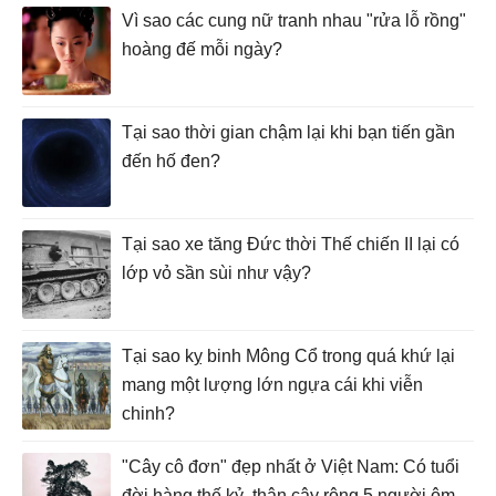
Vì sao các cung nữ tranh nhau "rửa lỗ rồng"
hoàng đế mỗi ngày?
Tại sao thời gian chậm lại khi bạn tiến gần
đến hố đen?
Tại sao xe tăng Đức thời Thế chiến II lại có
lớp vỏ sần sùi như vậy?
Tại sao kỵ binh Mông Cổ trong quá khứ lại
mang một lượng lớn ngựa cái khi viễn
chinh?
"Cây cô đơn" đẹp nhất ở Việt Nam: Có tuổi
đời hàng thế kỷ, thân cây rộng 5 người ôm