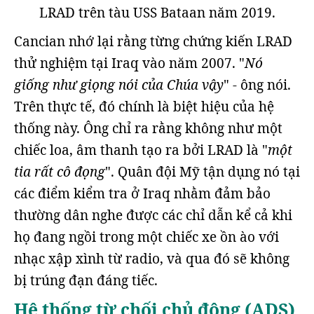
LRAD trên tàu USS Bataan năm 2019.
Cancian nhớ lại rằng từng chứng kiến LRAD
thử nghiệm tại Iraq vào năm 2007. "
Nó
giống như giọng nói của Chúa vậy
" - ông nói.
Trên thực tế, đó chính là biệt hiệu của hệ
thống này. Ông chỉ ra rằng không như một
chiếc loa, âm thanh tạo ra bởi LRAD là "
một
tia rất cô đọng
". Quân đội Mỹ tận dụng nó tại
các điểm kiểm tra ở Iraq nhằm đảm bảo
thường dân nghe được các chỉ dẫn kể cả khi
họ đang ngồi trong một chiếc xe ồn ào với
nhạc xập xình từ radio, và qua đó sẽ không
bị trúng đạn đáng tiếc.
Hệ thống từ chối chủ động (ADS)