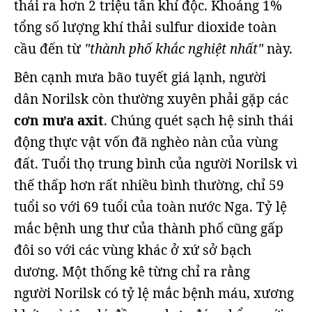
thải ra hơn 2 triệu tấn khí độc. Khoảng 1%
tổng số lượng khí thải sulfur dioxide toàn
cầu đến từ
"thành phố khắc nghiệt nhất"
này.
Bên cạnh mưa bão tuyết giá lạnh, người
dân Norilsk còn thường xuyên phải gặp các
cơn mưa axit
. Chúng quét sạch hệ sinh thái
động thực vật vốn đã nghèo nàn của vùng
đất. Tuổi thọ trung bình của người Norilsk vì
thế thấp hơn rất nhiều bình thường, chỉ 59
tuổi so với 69 tuổi của toàn nước Nga. Tỷ lệ
mắc bệnh ung thư của thành phố cũng gấp
đôi so với các vùng khác ở xứ sở bạch
dương. Một thống kê từng chỉ ra rằng
người Norilsk có tỷ lệ mắc bệnh máu, xương