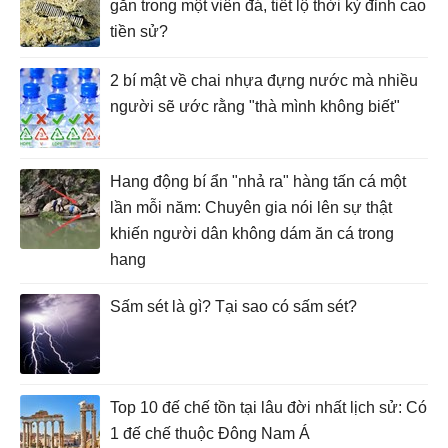
gắn trong một viên đá, tiết lộ thời kỳ đỉnh cao
tiền sử?
2 bí mật về chai nhựa đựng nước mà nhiều
người sẽ ước rằng "thà mình không biết"
Hang động bí ẩn "nhả ra" hàng tấn cá một
lần mỗi năm: Chuyên gia nói lên sự thật
khiến người dân không dám ăn cá trong
hang
Sấm sét là gì? Tại sao có sấm sét?
Top 10 đế chế tồn tại lâu đời nhất lịch sử: Có
1 đế chế thuộc Đông Nam Á