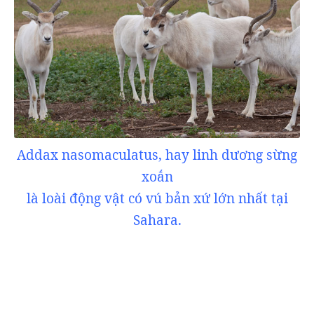
Addax nasomaculatus, hay linh dương sừng
xoắn
là loài động vật có vú bản xứ lớn nhất tại
Sahara.