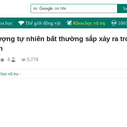
oa học
Thế giới động vật
Khoa học vũ trụ
1001
ượng tự nhiên bất thường sắp xảy ra t
n
4
5.779
học vũ trụ