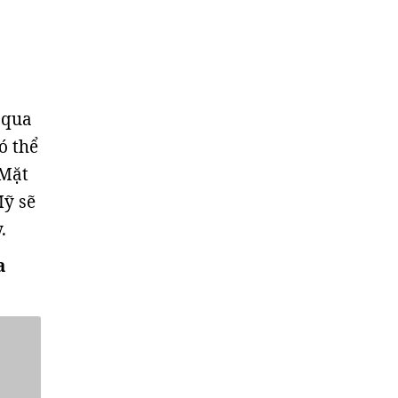
 qua
ó thể
 Mặt
Mỹ sẽ
.
a