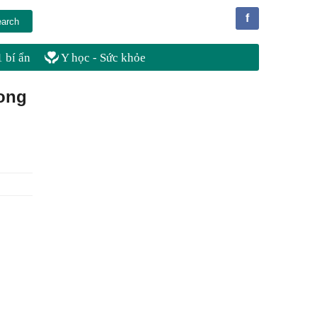
f
 bí ẩn
Y học - Sức khỏe
rong