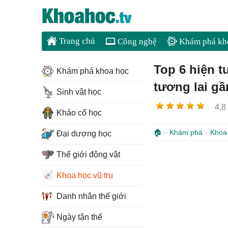
Trang chủ
Công nghệ
Khám phá kh
Top 6 hiện t
Khám phá khoa học
tương lai gầ
Sinh vật học
4,8
Khảo cổ học
🏠
Khám phá
Khoa 
Đại dương học
Thế giới động vật
Khoa học vũ trụ
Danh nhân thế giới
Ngày tận thế