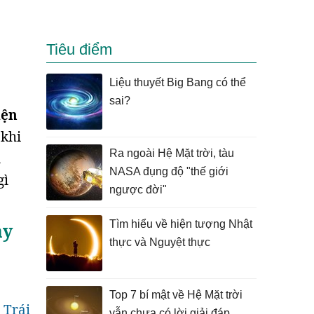
Tiêu điểm
Liệu thuyết Big Bang có thể
sai?
iện
 khi
Ra ngoài Hệ Mặt trời, tàu
n
NASA đụng độ "thế giới
gì
ngược đời"
Tìm hiểu về hiện tượng Nhật
ảy
thực và Nguyệt thực
Top 7 bí mật về Hệ Mặt trời
 Trái
vẫn chưa có lời giải đáp