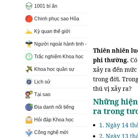
1001 bí ẩn
Chinh phục sao Hỏa
Kỳ quan thế giới
Người ngoài hành tinh - UFO
Thiên nhiên lu
Trắc nghiệm Khoa học
phi thường.
Có 
xảy ra đến mức 
Khoa học quân sự
trong đời. Trong
Lịch sử
thú vị xảy ra?
Tại sao
Những hiện
Địa danh nổi tiếng
ra trong tư
Hỏi đáp Khoa học
1. Ngày 14 th
Công nghệ mới
2. Ngày 13 th