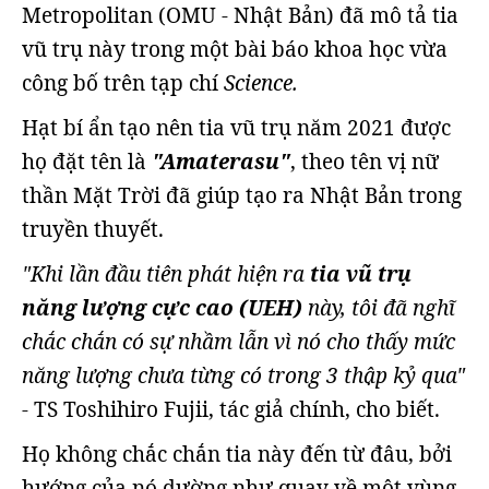
Metropolitan (OMU - Nhật Bản) đã mô tả tia
vũ trụ này trong một bài báo khoa học vừa
công bố trên tạp chí
Science.
Hạt bí ẩn tạo nên tia vũ trụ năm 2021 được
họ đặt tên là
"Amaterasu"
, theo tên vị nữ
thần Mặt Trời đã giúp tạo ra Nhật Bản trong
truyền thuyết.
"Khi lần đầu tiên phát hiện ra
tia vũ trụ
năng lượng cực cao (UEH)
này, tôi đã nghĩ
chắc chắn có sự nhầm lẫn vì nó cho thấy mức
năng lượng chưa từng có trong 3 thập kỷ qua"
- TS Toshihiro Fujii, tác giả chính, cho biết.
Họ không chắc chắn tia này đến từ đâu, bởi
hướng của nó dường như quay về một vùng