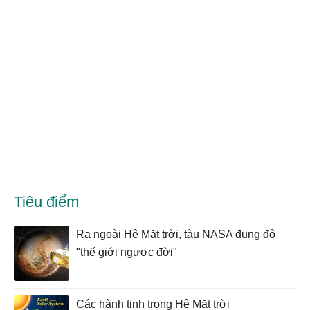
Tiêu điểm
Ra ngoài Hệ Mặt trời, tàu NASA đụng độ
"thế giới ngược đời"
Các hành tinh trong Hệ Mặt trời