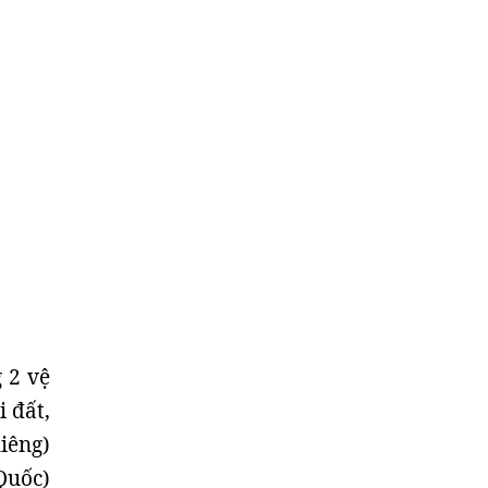
 2 vệ
i đất,
iêng)
Quốc)