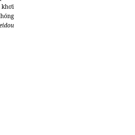
 khơi
phóng
eidou