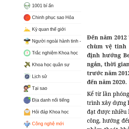
1001 bí ẩn
Chinh phục sao Hỏa
Kỳ quan thế giới
Đến năm 2012 
Người ngoài hành tinh - UFO
chùm vệ tinh 
Trắc nghiệm Khoa học
định hướng Be
ngắn, thời gia
Khoa học quân sự
trước năm 2012
Lịch sử
đến năm 2020.
Tại sao
Kể từ lần phóng
Địa danh nổi tiếng
trình xây dựng 
đạt được nhiều 
Hỏi đáp Khoa học
công, hướng đến
Công nghệ mới