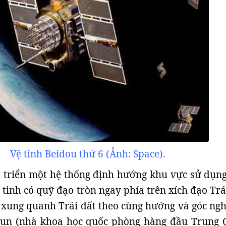
Vệ tinh Beidou thứ 6 (Ảnh: Space).
 triển một hệ thống định hướng khu vực sử dụng
ệ tinh có quỹ đạo tròn ngay phía trên xích đạo Trá
 xung quanh Trái đất theo cùng hướng và góc ngh
un (nhà khoa học quốc phòng hàng đầu Trung 