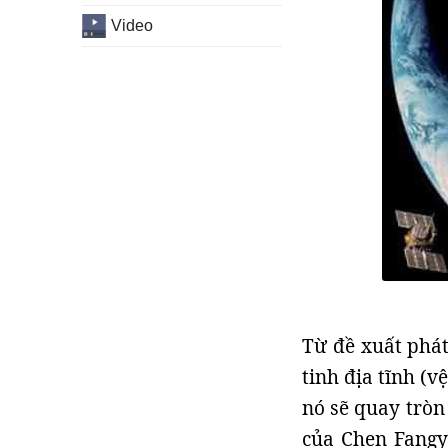
Video
Từ đề xuất phát
tinh địa tĩnh (v
nó sẽ quay tròn
của Chen Fangy