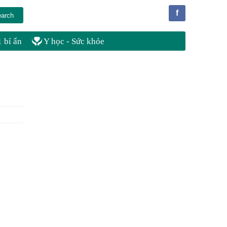
f
 bí ẩn
Y học - Sức khỏe