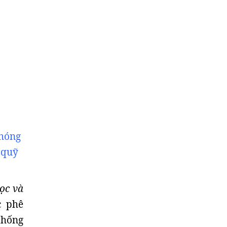
phóng
 quỹ
ọc và
c phê
thống