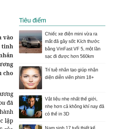
Tiêu điểm
Chiếc xe điện mini vừa ra
a vào
mắt đã gây sốt: Kích thước
 tinh
bằng VinFast VF 5, một lần
 nhắn
sạc đi được hơn 560km
Dương
Trí tuệ nhân tạo giúp nhận
u cho
diện diễn viên phim 18+
hương
Vật liệu nhẹ nhất thế giới,
dou
đã
nhẹ hơn cả không khí nay đã
thành
có thể in 3D
c lập
Nam sinh 17 tuổi thiết kế