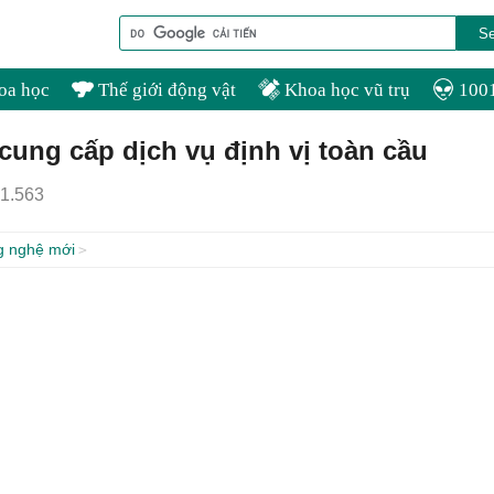
oa học
Thế giới động vật
Khoa học vũ trụ
1001
ung cấp dịch vụ định vị toàn cầu
1.563
g nghệ mới