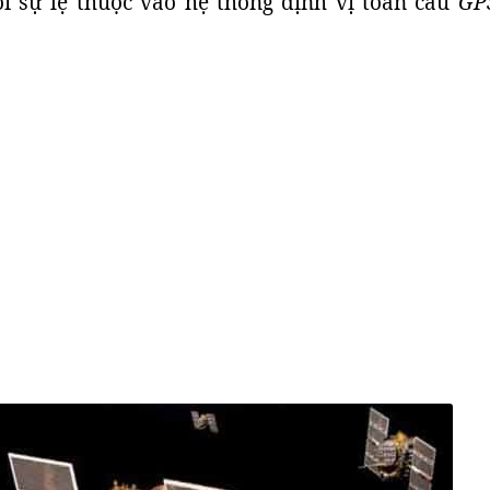
i sự lệ thuộc vào hệ thống định vị toàn cầu
GP