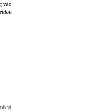
g vào
eidou
ịnh vị