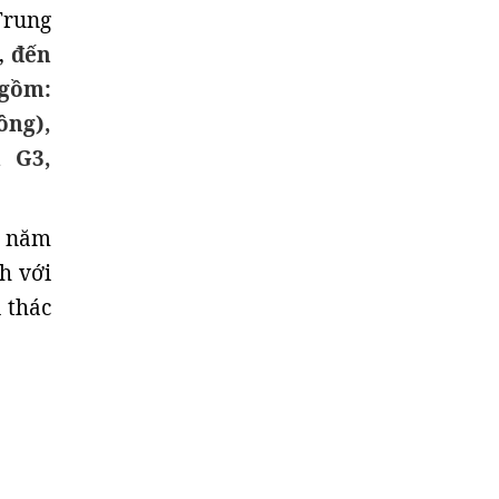
Trung
,
đến
 gồm:
ông),
u G3,
g năm
h với
 thác