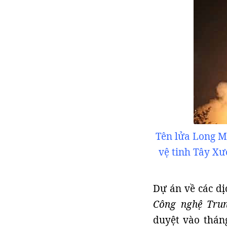
Tên lửa Long M
vệ tinh Tây Xư
Dự án về các dị
Công nghệ Tru
duyệt vào thán