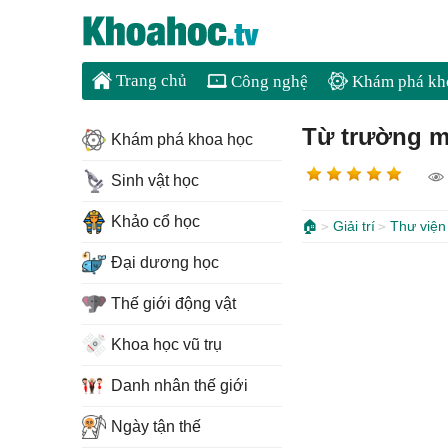
Trang chủ
Công nghệ
Khám phá kh
Từ trường mặ
Khám phá khoa học
Sinh vật học
Khảo cổ học
🏠
Giải trí
Thư viện
Đại dương học
Thế giới động vật
Khoa học vũ trụ
Danh nhân thế giới
Ngày tận thế