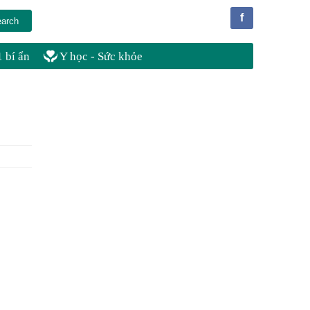
f
 bí ẩn
Y học - Sức khỏe