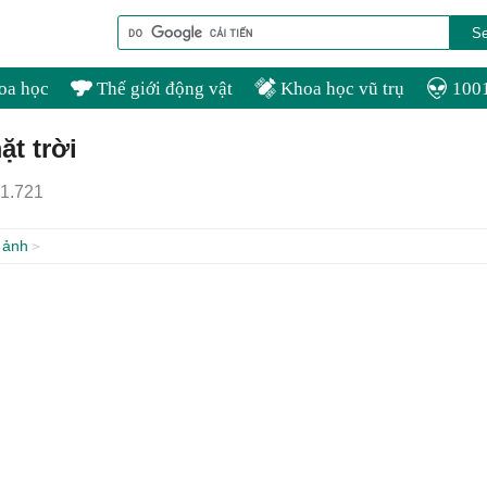
oa học
Thế giới động vật
Khoa học vũ trụ
1001
t trời
1.721
 ảnh