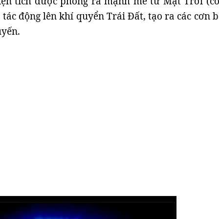
iện tích được phóng ra mạnh mẽ từ Mặt Trời (cò
, tác động lên khí quyển Trái Đất, tạo ra các cơn 
uyến.