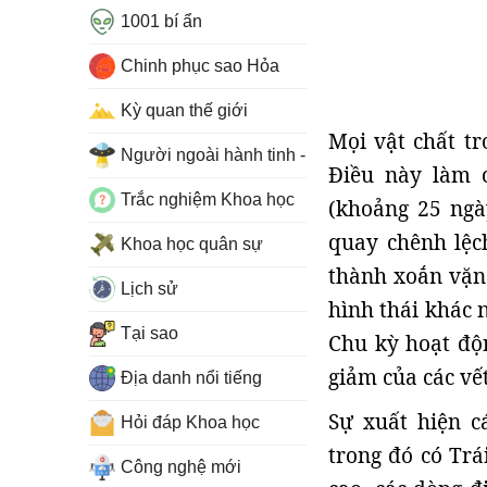
1001 bí ẩn
Chinh phục sao Hỏa
Kỳ quan thế giới
Mọi vật chất tr
Người ngoài hành tinh - UFO
Điều này làm 
Trắc nghiệm Khoa học
(khoảng 25 ngày
quay chênh lệc
Khoa học quân sự
thành xoắn vặn 
Lịch sử
hình thái khác 
Tại sao
Chu kỳ hoạt độn
giảm của các vế
Địa danh nổi tiếng
Sự xuất hiện 
Hỏi đáp Khoa học
trong đó có Trá
Công nghệ mới