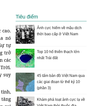
Tiêu điểm
Ảnh cực hiếm về mậu dịch
 cao.
thời bao cấp ở Việt Nam
ủa nó
Sự tự
g trở
Top 10 hố thiên thạch lớn
nhất Trái đất
n các
Trời.
y suy
45 tấm bản đồ Việt Nam qua
các giai đoạn từ thế kỷ 10
(phần 3)
tinh,
 tăng
Khám phá loạt ảnh cực lạ về
Việt Nam thời thuộc địa