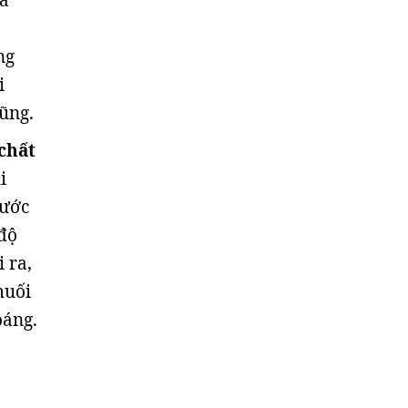
và
ng
i
hũng.
 chất
i
nước
 độ
 ra,
muối
oáng.