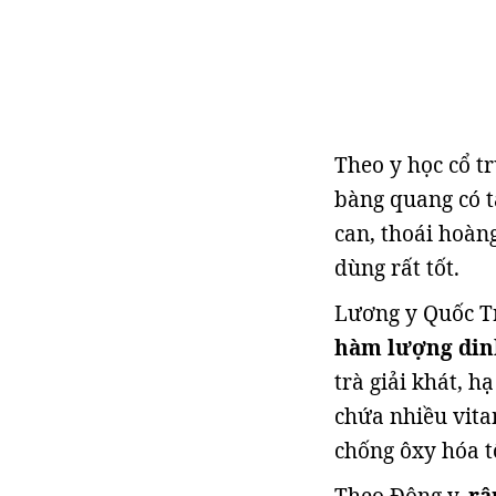
Theo y học cổ tr
bàng quang có tá
can, thoái hoàn
dùng rất tốt.
Lương y Quốc Tr
hàm lượng din
trà giải khát, h
chứa nhiều vitam
chống ôxy hóa t