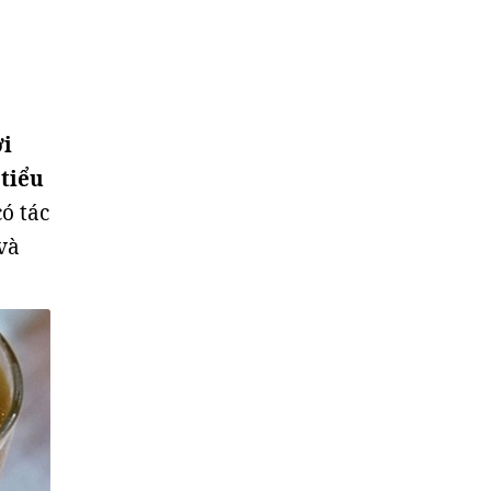
ợi
 tiểu
ó tác
và