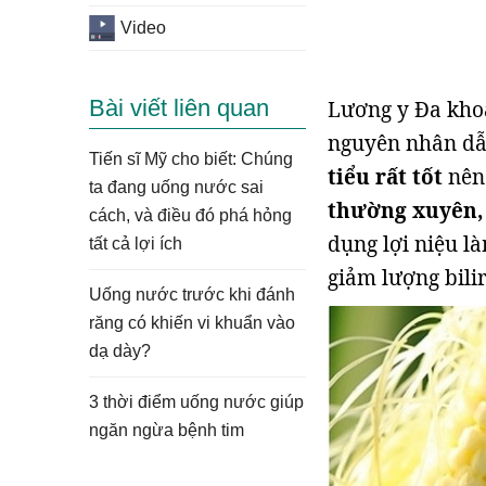
Video
Bài viết liên quan
Lương y Đa khoa
nguyên nhân dẫn
Tiến sĩ Mỹ cho biết: Chúng
tiểu rất tốt
nên 
ta đang uống nước sai
thường xuyên, 
cách, và điều đó phá hỏng
dụng lợi niệu là
tất cả lợi ích
giảm lượng bili
Uống nước trước khi đánh
răng có khiến vi khuẩn vào
dạ dày?
3 thời điểm uống nước giúp
ngăn ngừa bệnh tim