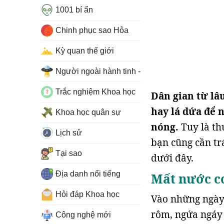
1001 bí ẩn
Chinh phục sao Hỏa
Kỳ quan thế giới
Người ngoài hành tinh - UFO
Trắc nghiệm Khoa học
Dân gian từ lâ
hay lá dứa để 
Khoa học quân sự
nóng.
Tuy là th
Lịch sử
bạn cũng cần tr
Tại sao
dưới đây.
Địa danh nổi tiếng
Mất nước cơ
Hỏi đáp Khoa học
Vào những ngày 
rôm, ngứa ngáy 
Công nghệ mới