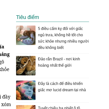
Tiêu điểm
5 điều cấm kỵ đối với giấc
ngủ trưa, không hề tốt cho
sức khỏe nhưng nhiều người
ía
đều không biết
nắng
Đảo rắn Brazil - nơi kinh
gô
hoàng nhất thế giới
khỏe
Đây là cách để điều khiển
giấc mơ lucid dream tại nhà
i đầy
g xóm
Tuyệt chiêu hạ nhiệt ô tô