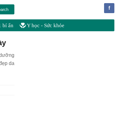
f
 bí ẩn
Y học - Sức khỏe
ày
p dưỡng
 đẹp da