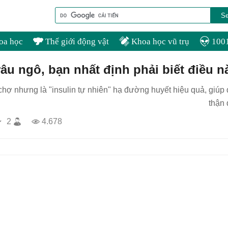
oa học
Thế giới động vật
Khoa học vũ trụ
1001
u ngô, bạn nhất định phải biết điều n
 chợ nhưng là "insulin tự nhiên" hạ đường huyết hiệu quả, giú
thận
2
4.678