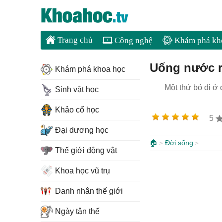
Trang chủ
Công nghệ
Khám phá kh
Uống nước râ
Khám phá khoa học
Một thứ bỏ đi ở
Sinh vật học
Khảo cổ học
5
Đại dương học
🏠
Đời sống
Thế giới động vật
Khoa học vũ trụ
Danh nhân thế giới
Ngày tận thế