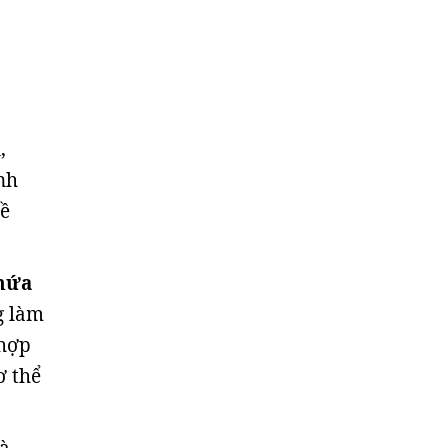
,
nh
nề
chứa
g làm
 hợp
ơ thể