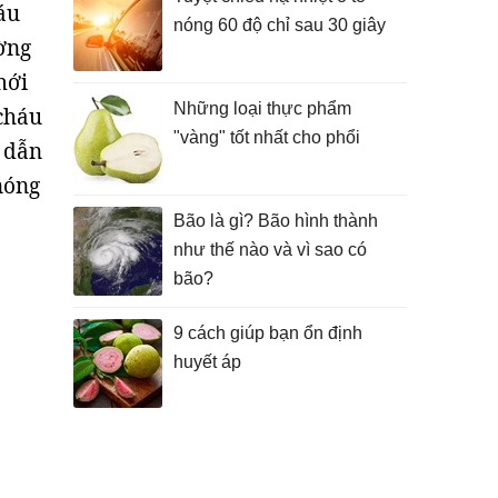
áu
nóng 60 độ chỉ sau 30 giây
ường
mới
Những loại thực phẩm
 cháu
"vàng" tốt nhất cho phổi
ô dẫn
nóng
Bão là gì? Bão hình thành
như thế nào và vì sao có
bão?
9 cách giúp bạn ổn định
huyết áp