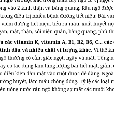
u ngô và ruột bấc
trong thân cây ngô có vị ngọt 
động vào 2 kinh thận và bàng quang. Râu ngô được
trong điều trị nhiều bệnh đường tiết niệu: Đái và
u, viêm đường tiết niệu, tiểu ra máu, xuất huyết nộ
 gan, mật, thận, sỏi niệu quản, bàng quang, phù t
 các vitamin K, vitamin A, B1, B2, B6, C... các
 tinh dầu và nhiều chất vi lượng khác.
Vì thế kh
gô thường có cảm giác ngọt, ngậy và mát. Uống 
ày có tác dụng làm tăng lượng bài tiết mật, giảm
o điều kiện dẫn mật vào ruột được dễ dàng. Ngoài
ường huyết, làm máu chóng đông. Tỷ lệ các loại 
 nên uống nước râu ngô không sợ mất các muối kh