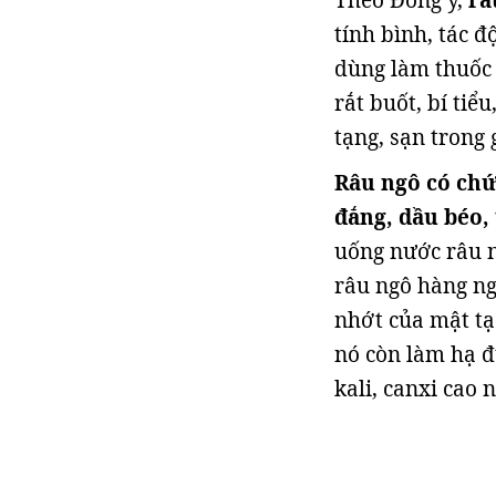
Theo Đông y,
râ
tính bình, tác 
dùng làm thuốc 
rắt buốt, bí tiể
tạng, sạn trong
Râu ngô có chứa
đắng, dầu béo,
uống nước râu n
râu ngô hàng ng
nhớt của mật tạ
nó còn làm hạ đ
kali, canxi cao