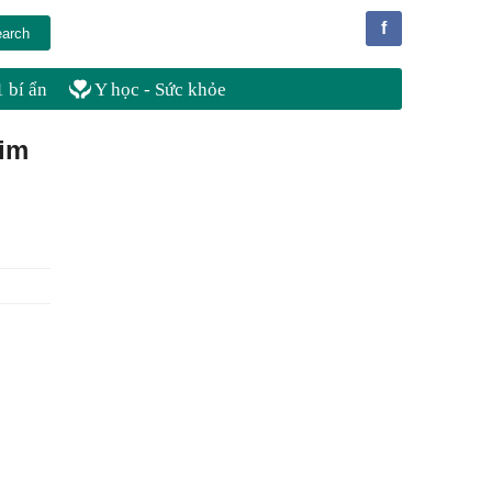
f
 bí ẩn
Y học - Sức khỏe
kim