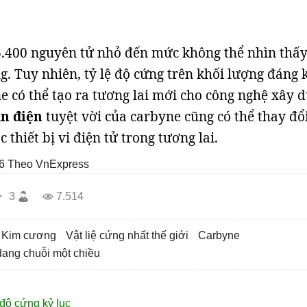
6.400 nguyên tử nhỏ đến mức không thể nhìn thấ
. Tuy nhiên, tỷ lệ độ cứng trên khối lượng đáng 
e có thể tạo ra tương lai mới cho công nghệ xây 
n điện
tuyệt vời của carbyne cũng có thể thay đổ
 thiết bị vi điện tử trong tương lai.
6
Theo VnExpress
3
7.514
kim cương
vật liệ cứng nhất thế giới
carbyne
dạng chuỗi một chiều
 độ cứng kỷ lục