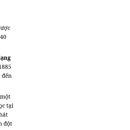
ược
 40
dạng
 1885
c đến
 một
c tại
hát
h đột