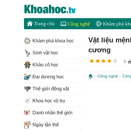
Trang chủ
Công nghệ
Khám phá kh
Vật liệu mện
Khám phá khoa học
cương
Sinh vật học
4
Khảo cổ học
🏠
Công nghệ
Côn
Đại dương học
Thế giới động vật
Khoa học vũ trụ
Danh nhân thế giới
Ngày tận thế