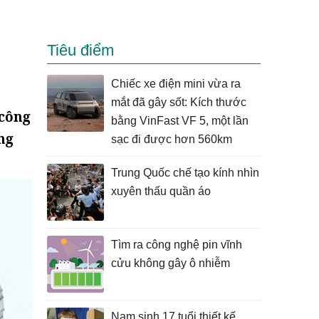
Tiêu điểm
Chiếc xe điện mini vừa ra
mắt đã gây sốt: Kích thước
 công
bằng VinFast VF 5, một lần
ng
sạc đi được hơn 560km
Trung Quốc chế tạo kính nhìn
xuyên thấu quần áo
Tìm ra công nghệ pin vĩnh
cửu không gây ô nhiễm
Nam sinh 17 tuổi thiết kế