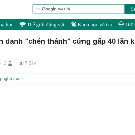
oa học
Thế giới động vật
Khoa học vũ trụ
1001
h danh "chén thánh" cứng gấp 40 lần 
3
7.514
g nghệ mới