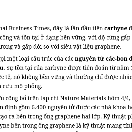
nal Business Times, đây là lần đầu tiên
carbyne
đ
công và tồn tại ở dạng bền vững, với độ cứng gấp
ương và gấp đôi so với siêu vật liệu graphene.
ọi một loại cấu trúc của các
nguyên tử các-bon 
ều
. Sự tồn tại của carbyne được tiên đoán từ năm
c tế, nó không bền vững và thường chỉ được nhắ
n cứu mô phỏng.
u công bố trên tạp chí Nature Materials hôm 4/4,
n định gồm 6.400 nguyên tử được các nhà khoa họ
tạo ra bên trong ống graphene hai lớp. Kỹ thuật p
byne bên trong ống graphene là kỹ thuật mang tín