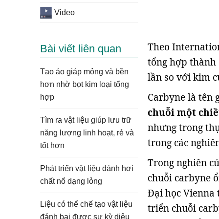
Video
Theo Internatio
Bài viết liên quan
tổng hợp thành 
Tạo áo giáp mỏng và bền
lần so với kim c
hơn nhờ bọt kim loại tổng
Carbyne là tên g
hợp
chuỗi một chi
Tìm ra vật liệu giúp lưu trữ
nhưng trong thự
năng lượng linh hoạt, rẻ và
trong các nghiê
tốt hơn
Trong nghiên cứ
Phát triển vật liệu đánh hơi
chuỗi carbyne ổ
chất nổ dạng lỏng
Đại học Vienna 
Liệu có thể chế tạo vật liệu
triển chuỗi car
đánh bại được sự kỳ diệu