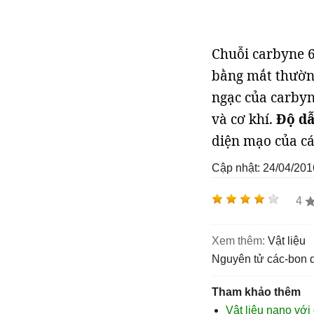
Chuỗi carbyne 
bằng mắt thường
ngạc của carbyn
và cơ khí.
Độ dẫ
diện mạo của các
Cập nhật: 24/04/201
4
Xem thêm:
vật liệu
nguyên tử các-bon 
Tham khảo thêm
Vật liệu nano với