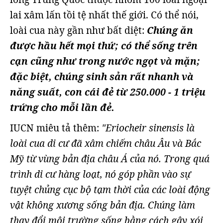
lai xâm lấn tồi tệ nhất thế giới. Có thể nói,
loài cua này gần như bất diệt:
Chúng ăn
được hầu hết mọi thứ; có thể sống trên
cạn cũng như trong nước ngọt và mặn;
đặc biệt, chúng sinh sản rất nhanh và
năng suất, con cái đẻ từ 250.000 - 1 triệu
trứng cho mỗi lần đẻ.
IUCN miêu tả thêm:
"Eriocheir sinensis là
loài cua di cư đã xâm chiếm châu Âu và Bắc
Mỹ từ vùng bản địa châu Á của nó. Trong quá
trình di cư hàng loạt, nó góp phần vào sự
tuyệt chủng cục bộ tạm thời của các loài động
vật không xương sống bản địa. Chúng làm
thay đổi môi trường sống bằng cách gây xói