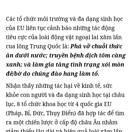
Các tổ chức môi trường và đa dạng sinh học
của EU liên tục cảnh báo những tác động
tiêu cực của loài động vật ngoại lai xâm lấn
cua lông Trung Quốc là:
Phá vỡ chuỗi thức
ăn dưới nước; truyền bệnh dịch tôm càng
xanh; và làm gia tăng tình trạng xói mòn
đê/bờ do chúng đào hang làm tổ.
Nhận thấy những tác hại về kinh tế, sức
khỏe con người và đa dạng sinh học tại châu
lục, 8 tổ chức khoa học từ 4 quốc gia EU
(Pháp, Bỉ, Đức, Thụy Điển) đã hợp tác để tìm
ra một chiến lược ở cấp độ châu Âu nhằm
giảm thiểu lâu dài và hiệu quả loài xâm lấn