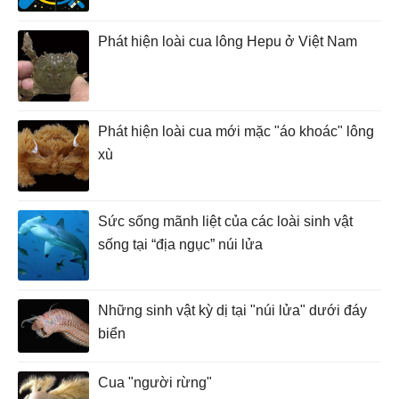
Phát hiện loài cua lông Hepu ở Việt Nam
Phát hiện loài cua mới mặc "áo khoác" lông
xù
Sức sống mãnh liệt của các loài sinh vật
sống tại “địa ngục” núi lửa
Những sinh vật kỳ dị tại "núi lửa" dưới đáy
biển
Cua "người rừng"