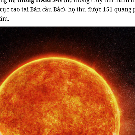
ụng
hệ thống HARPS-N
(hệ thống truy tìm hành t
 cực cao tại Bán cầu Bắc), họ thu được 151 quang 
năm.