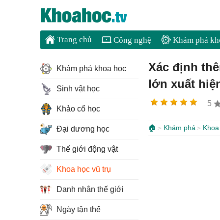
Trang chủ
Công nghệ
Khám phá kh
Xác định thê
Khám phá khoa học
lớn xuất hiệ
Sinh vật học
5
Khảo cổ học
🏠
Khám phá
Khoa 
Đại dương học
Thế giới động vật
Khoa học vũ trụ
Danh nhân thế giới
Ngày tận thế