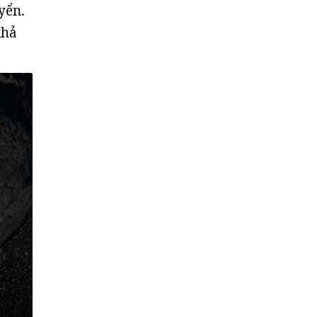
yển.
khả