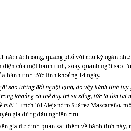
21 năm ánh sáng, quang phổ với chu kỳ ngắn như
n diện của một hành tinh, xoay quanh ngôi sao lù
ủa hành tinh ước tính khoảng 14 ngày.
ôi sao tương đối nguội lạnh, do vậy hành tinh tuy 
ong khoảng có thể duy trì sự sống, tức là tồn tại 
bề mặt"
- trích lời Alejandro Suárez Mascareño, mộ
uyên gia đứng đầu nghiên cứu.
uyên gia dự định quan sát thêm về hành tinh này,