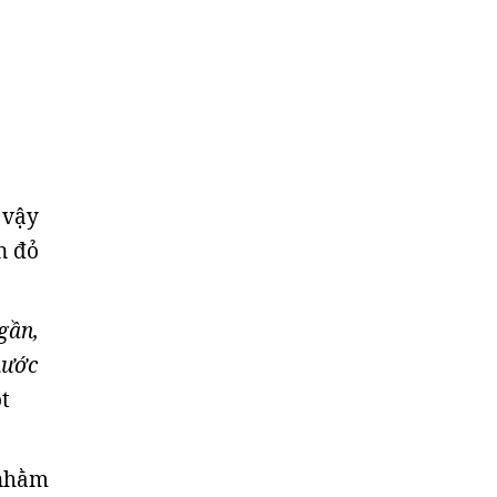
 vậy
n đỏ
gần,
nước
t
 nhằm