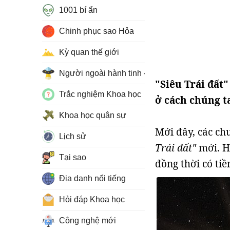
1001 bí ẩn
Chinh phục sao Hỏa
Kỳ quan thế giới
Người ngoài hành tinh - UFO
"Siêu Trái đất"
Trắc nghiệm Khoa học
ở cách chúng ta
Khoa học quân sự
Mới đây, các ch
Lịch sử
Trái đất"
mới. H
Tại sao
đồng thời có tiề
Địa danh nổi tiếng
Hỏi đáp Khoa học
Công nghệ mới