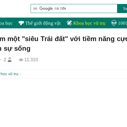
oa học
Thế giới động vật
Khoa học vũ trụ
1001
m một "siêu Trái đất" với tiềm năng cự
n sự sống
2
11.310
học vũ trụ