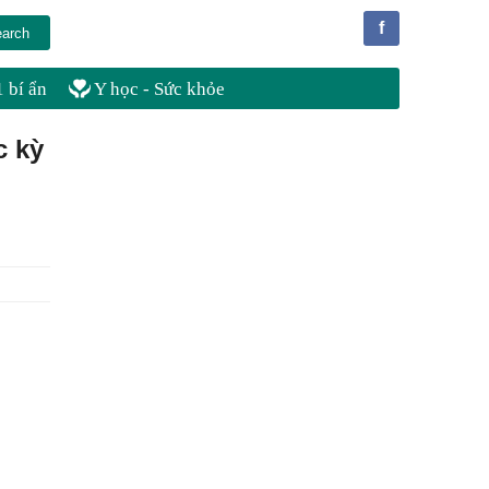
f
 bí ẩn
Y học - Sức khỏe
c kỳ