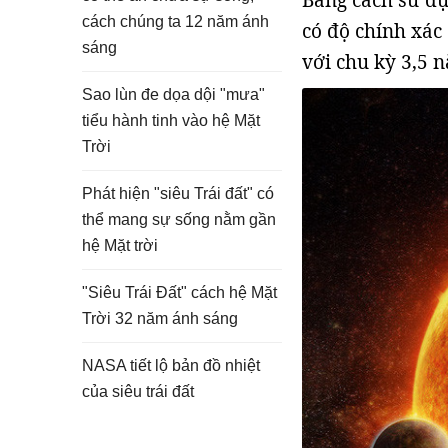
Bằng cách sử d
cách chúng ta 12 năm ánh
có độ chính xác
sáng
với chu kỳ 3,5 
Sao lùn đe dọa dội "mưa"
tiểu hành tinh vào hệ Mặt
Trời
Phát hiện "siêu Trái đất" có
thể mang sự sống nằm gần
hệ Mặt trời
"Siêu Trái Đất" cách hệ Mặt
Trời 32 năm ánh sáng
NASA tiết lộ bản đồ nhiệt
của siêu trái đất