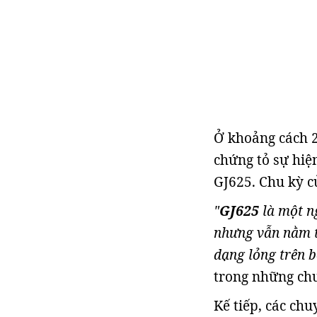
Ở khoảng cách 
chứng tỏ sự hiệ
GJ625. Chu kỳ c
"
GJ625
là một ng
nhưng vẫn nằm tr
dạng lỏng trên 
trong những ch
Kế tiếp, các ch