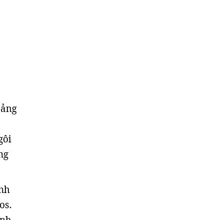
oảng
gôi
ng
ính
os.