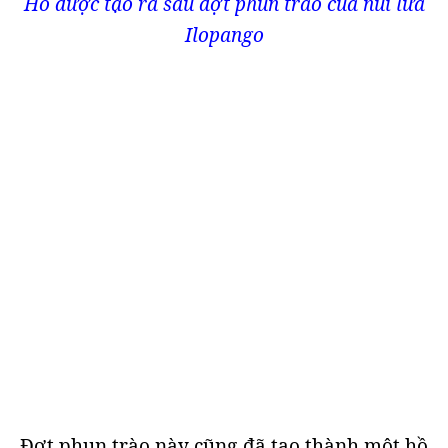
Hồ được tạo ra sau đợt phun trào của núi lửa
Ilopango
Đợt phun trào này cũng đã tạo thành một hồ