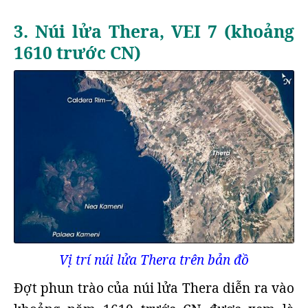
3. Núi lửa Thera, VEI 7 (khoảng
1610 trước CN)
Vị trí núi lửa Thera trên bản đồ
Đợt phun trào của núi lửa Thera diễn ra vào