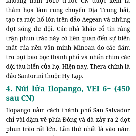
khoảng năm 1610 trước CN được xem là
thảm họa làm rung chuyển Địa Trung hải,
tạo ra một hố lớn trên đảo Aegean và những
đợt sóng dữ dội. Các nhà khảo cổ tin rằng
trận phun trào này có liên quan đến sự biến
mất của nền văn minh Minoan do các đám
tro bụi bao bọc thành phố và nhấn chìm các
đội tàu biển của họ. Hiện nay, Thera chính là
đảo Santorini thuộc Hy Lạp.
4. Núi lửa Ilopango, VEI 6+ (450
sau CN)
Ilopango nằm cách thành phố San Salvador
chỉ vài dặm về phía Đông và đã xảy ra 2 đợt
phun trào rất lớn. Lần thứ nhất là vào năm