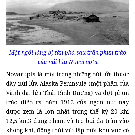
Một ngôi làng bị tàn phá sau trận phun trào
của núi lửa Novarupta
Novarupta là một trong những núi lửa thuộc
dãy núi lửa Alaska Peninsula (một phần của
Vành đai lửa Thái Bình Dương) và đợt phun
trào diễn ra năm 1912 của ngọn núi này
được xem là lớn nhất trong thế kỷ 20 khi
12,5 km3 dung nham và tro bụi đã tràn vào
không khí, đồng thời vùi lấp một khu vực có