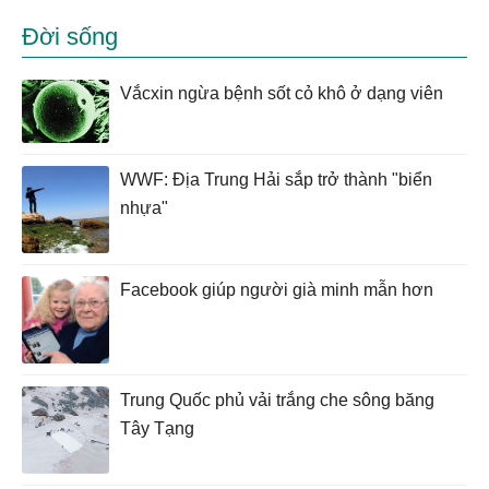
Đời sống
Vắcxin ngừa bệnh sốt cỏ khô ở dạng viên
WWF: Địa Trung Hải sắp trở thành "biển
nhựa"
Facebook giúp người già minh mẫn hơn
Trung Quốc phủ vải trắng che sông băng
Tây Tạng