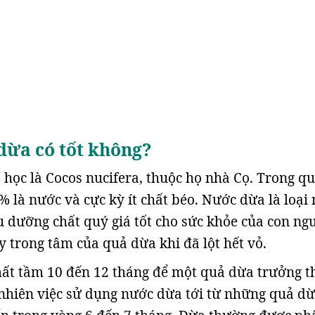
dừa có tốt không?
 học là Cocos nucifera, thuộc họ nhà Cọ. Trong q
% là nước và cực kỳ ít chất béo. Nước dừa là loại
 dưỡng chất quý giá tốt cho sức khỏe của con ngư
y trong tâm của quả dừa khi đã lột hết vỏ.
mất tầm 10 đến 12 tháng để một quả dừa trưởng 
nhiên việc sử dụng nước dừa tới từ những quả d