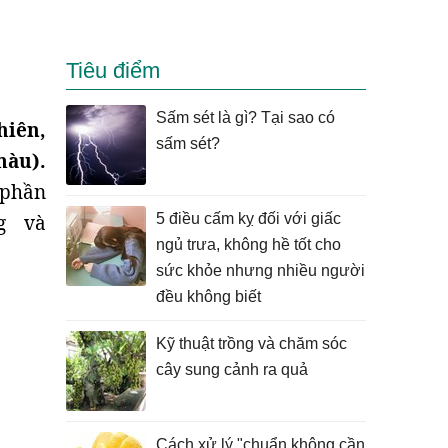
Tiêu điểm
Sấm sét là gì? Tại sao có
hiên,
sấm sét?
màu).
 phần
ng và
5 điều cấm kỵ đối với giấc
ngủ trưa, không hề tốt cho
sức khỏe nhưng nhiều người
đều không biết
Kỹ thuật trồng và chăm sóc
cây sung cảnh ra quả
Cách xử lý "chuẩn không cần