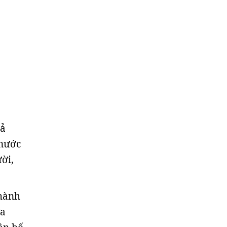
uả
 nước
ời,
thành
ừa