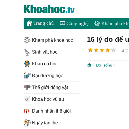
Trang chủ
Công nghệ
Khám phá kh
16 lý do để
Khám phá khoa học
4,2
Sinh vật học
Khảo cổ học
🏠
Đời sống
Đại dương học
Thế giới động vật
Khoa học vũ trụ
Danh nhân thế giới
Ngày tận thế