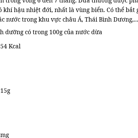
ển trong vòng 6 đến 7 tháng. Dừa thường được ph
 khí hậu nhiệt đới, nhất là vùng biển. Có thể bắt
ác nước trong khu vực châu Á, Thái Bình Dương,..
h dưỡng có trong 100g của nước dừa
54 Kcal
 15g
3mg