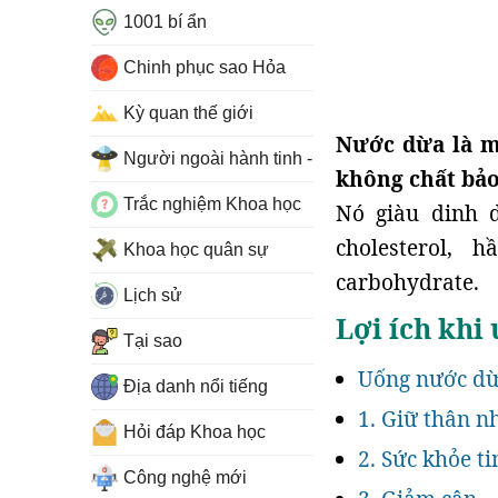
1001 bí ẩn
Chinh phục sao Hỏa
Kỳ quan thế giới
Nước dừa là m
Người ngoài hành tinh - UFO
không chất bảo
Trắc nghiệm Khoa học
Nó giàu dinh 
cholesterol,
Khoa học quân sự
carbohydrate.
Lịch sử
Lợi ích khi
Tại sao
Uống nước dừ
Địa danh nổi tiếng
1. Giữ thân n
Hỏi đáp Khoa học
2. Sức khỏe t
Công nghệ mới