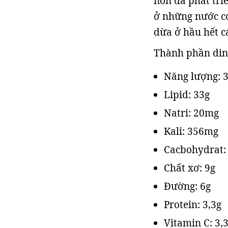
non đã phát tri
ở những nước có
dừa ở hầu hết c
Thành phần din
Năng lượng: 3
Lipid: 33g
Natri: 20mg
Kali: 356mg
Cacbohydrat:
Chất xơ: 9g
Đường: 6g
Protein: 3,3g
Vitamin C: 3,