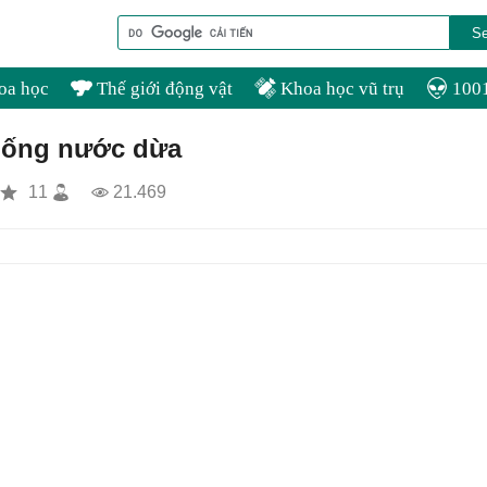
oa học
Thế giới động vật
Khoa học vũ trụ
1001
 uống nước dừa
11
21.469