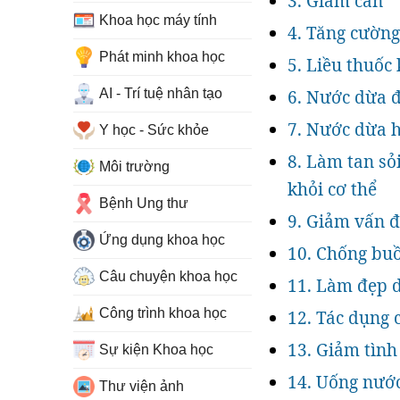
3. Giảm cân
Khoa học máy tính
4. Tăng cường
Phát minh khoa học
5. Liều thuốc
AI - Trí tuệ nhân tạo
6. Nước dừa 
7. Nước dừa h
Y học - Sức khỏe
8. Làm tan sỏi
Môi trường
khỏi cơ thể
Bệnh Ung thư
9. Giảm vấn đề
Ứng dụng khoa học
10. Chống bu
Câu chuyện khoa học
11. Làm đẹp 
Công trình khoa học
12. Tác dụng 
13. Giảm tình
Sự kiện Khoa học
14. Uống nước
Thư viện ảnh