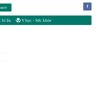
f
 bí ẩn
Y học - Sức khỏe