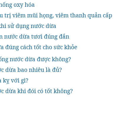
chống oxy hóa
ều trị viêm mũi họng, viêm thanh quản cấp
khi sử dụng nước dừa
n nước dừa tươi đúng đắn
a đúng cách tốt cho sức khỏe
uống nước dừa được không?
c dừa bao nhiêu là đủ?
 kỵ với gì?
c dừa khi đói có tốt không?