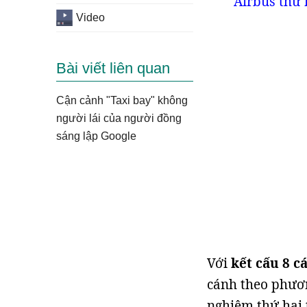
Airbus thử 
Video
Bài viết liên quan
Cận cảnh "Taxi bay" không
người lái của người đồng
sáng lập Google
Với
kết cấu 8 c
cánh theo phươ
nghiệm thứ hai 