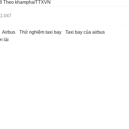
8
Theo khampha/TTXVN
1.047
airbus
thử nghiệm taxi bay
taxi bay của airbus
i lái