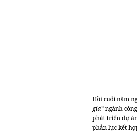
Hồi cuối năm ng
gia”
ngành công 
phát triển dự á
phản lực kết hợ