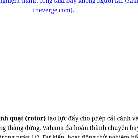
nghiệm thành công taxi bay không người lái. (Ảnh
theverge.com).
ánh quạt (rotor)
tạo lực đẩy cho phép cất cánh v
ng thẳng đứng, Vahana đã hoàn thành chuyến ba
trong ngày 1/2. Dự kiến, hoạt động thử nghiệm bổ