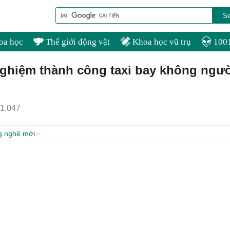
oa học
Thế giới động vật
Khoa học vũ trụ
1001
nghiệm thành công taxi bay không ngư
1.047
g nghệ mới