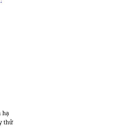
:
à hạ
y thử