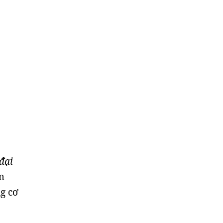
đại
m
g cơ