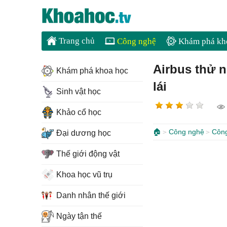
Trang chủ
Công nghệ
Khám phá kh
Airbus thử 
Khám phá khoa học
lái
Sinh vật học
Khảo cổ học
🏠
Công nghệ
Côn
Đại dương học
Thế giới động vật
Khoa học vũ trụ
Danh nhân thế giới
Ngày tận thế