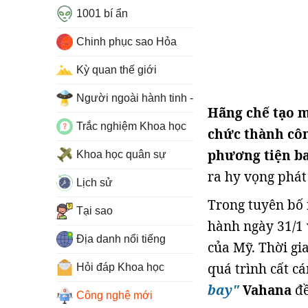
1001 bí ẩn
Chinh phục sao Hỏa
Kỳ quan thế giới
Người ngoài hành tinh - UFO
Hãng chế tạo m
Trắc nghiệm Khoa học
chức thành côn
phương tiện ba
Khoa học quân sự
ra hy vọng phát
Lịch sử
Trong tuyên bố 
Tại sao
hành ngày 31/1 
Địa danh nổi tiếng
của Mỹ. Thời gi
quá trình cất c
Hỏi đáp Khoa học
bay"
Vahana
đề
Công nghệ mới