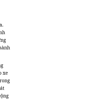
a.
ính
ứng
thành
ng
o xe
trong
át
cộng