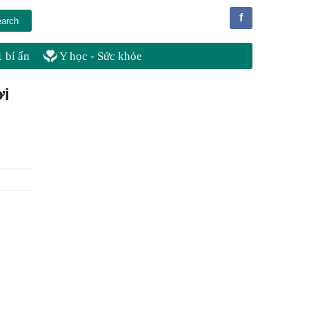
f
 bí ẩn
Y học - Sức khỏe
ời