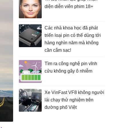
diện diễn viên phim 18+
Các nhà khoa học đã phát
triển loại pin có thể dùng tới
hàng nghìn năm mà không
cần cắm sạc!
Tìm ra công nghệ pin vĩnh
cửu không gây ô nhiễm
Xe VinFast VF8 không người
lái chạy thử nghiệm trên
đường phố Việt