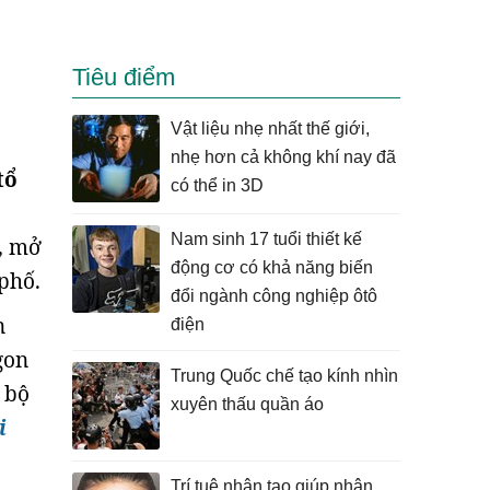
Tiêu điểm
Vật liệu nhẹ nhất thế giới,
nhẹ hơn cả không khí nay đã
tổ
có thể in 3D
Nam sinh 17 tuổi thiết kế
, mở
động cơ có khả năng biến
 phố.
đổi ngành công nghiệp ôtô
n
điện
gon
Trung Quốc chế tạo kính nhìn
 bộ
xuyên thấu quần áo
i
Trí tuệ nhân tạo giúp nhận