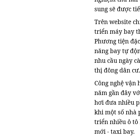
sung sẽ được tiế
Trên website ch
triển máy bay t
Phương tiện đặc
năng bay tự độn
nhu cầu ngày cà
thị đông dân cư
Công nghệ vận h
năm gần đây với
hơi đưa nhiều p
khi một số nhà 
triển nhiều ô tô
mới - taxi bay.