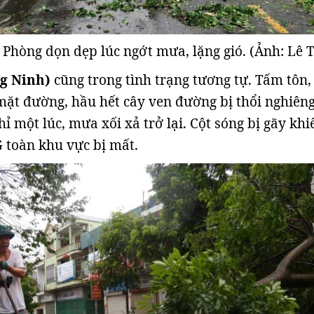
Phòng dọn dẹp lúc ngớt mưa, lặng gió. (Ảnh: Lê T
g Ninh)
cũng trong tình trạng tương tự. Tấm tôn,
 mặt đường, hầu hết cây ven đường bị thổi nghiêng,
hỉ một lúc, mưa xối xả trở lại. Cột sóng bị gãy khi
G toàn khu vực bị mất.