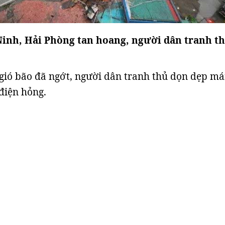
inh, Hải Phòng tan hoang, người dân tranh t
 gió bão đã ngớt, người dân tranh thủ dọn dẹp má
 điện hỏng.