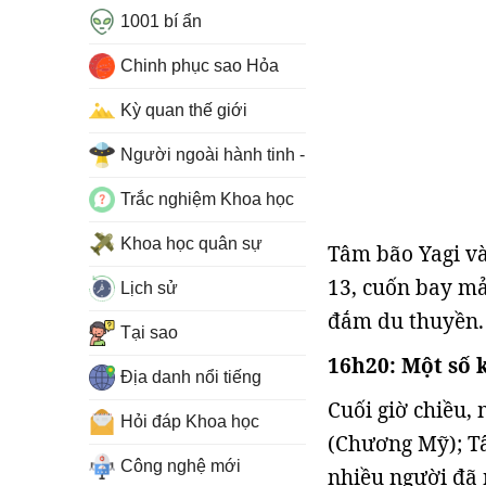
1001 bí ẩn
Chinh phục sao Hỏa
Kỳ quan thế giới
Người ngoài hành tinh - UFO
Trắc nghiệm Khoa học
Khoa học quân sự
Tâm bão Yagi và
13, cuốn bay mả
Lịch sử
đắm du thuyền. 
Tại sao
16h20: Một số 
Địa danh nổi tiếng
Cuối giờ chiều,
Hỏi đáp Khoa học
(Chương Mỹ); Tâ
Công nghệ mới
nhiều người đã 