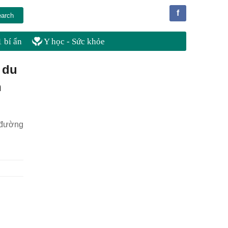
f
 bí ẩn
Y học - Sức khỏe
 du
n
a đường