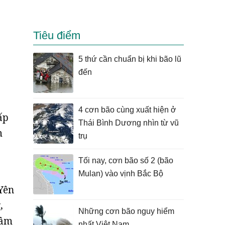
Tiêu điểm
5 thứ cần chuẩn bị khi bão lũ
đến
4 cơn bão cùng xuất hiện ở
ấp
Thái Bình Dương nhìn từ vũ
m
trụ
Tối nay, cơn bão số 2 (bão
Mulan) vào vịnh Bắc Bộ
Yên
,
Những cơn bão nguy hiểm
Tâm
nhất Việt Nam