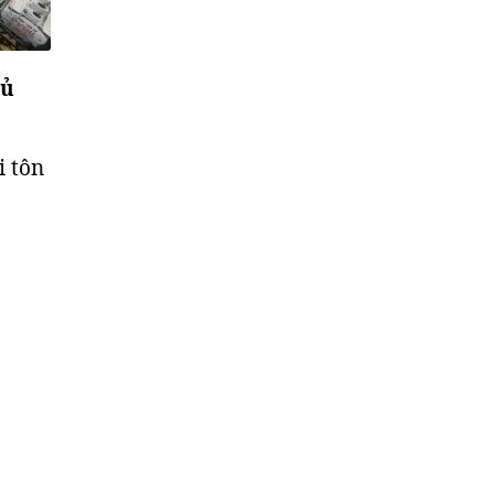
hủ
i tôn