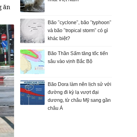
g ăn
Bão "cyclone", bão "typhoon"
và bão "tropical storm" có gì
khác biệt?
Bão Thần Sấm tăng tốc tiến
sâu vào vịnh Bắc Bộ
Bão Dora làm nên lịch sử với
đường đi kỳ lạ vượt đại
dương, từ châu Mỹ sang gần
châu Á