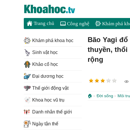
Trang chủ
Công nghệ
Khám phá kh
Bão Yagi đổ
Khám phá khoa học
thuyền, thổi
Sinh vật học
rộng
Khảo cổ học
Đại dương học
Thế giới động vật
🏠
Đời sống
Môi tr
Khoa học vũ trụ
Danh nhân thế giới
Ngày tận thế