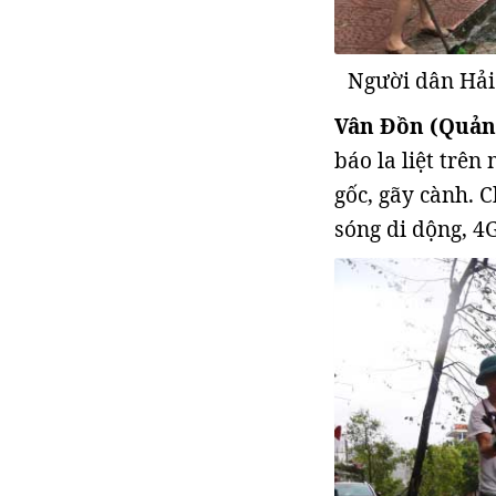
Người dân Hải 
Vân Đồn (Quản
báo la liệt trên
gốc, gãy cành. C
sóng di dộng, 4