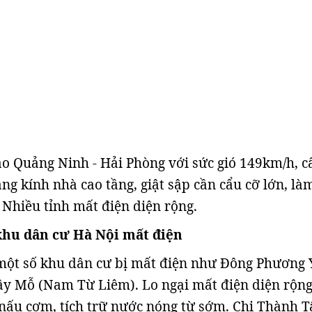
o Quảng Ninh - Hải Phòng với sức gió 149km/h, c
ng kính nhà cao tầng, giật sập cần cẩu cỡ lớn, là
Nhiều tỉnh mất điện diện rộng.
khu dân cư Hà Nội mất điện
 một số khu dân cư bị mất điện như Đông Phương 
y Mỗ (Nam Từ Liêm). Lo ngại mất điện diện rộng
nấu cơm, tích trữ nước nóng từ sớm. Chị Thành 