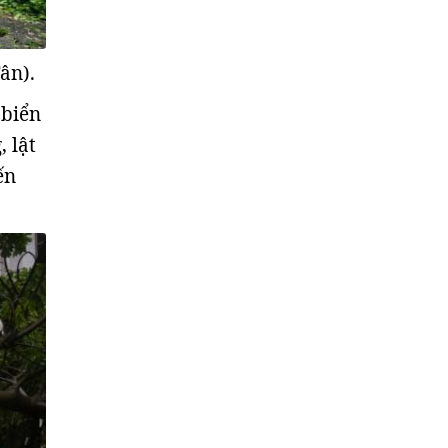
ân).
 biển
 lật
ến