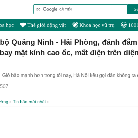
oa học
Thế giới động vật
Khoa học vũ trụ
1001
 bộ Quảng Ninh - Hải Phòng, đánh đắm
 bay mặt kính cao ốc, mất điện trên diệ
Gió bão mạnh hơn trong tối nay, Hà Nội kêu gọi dân không r
507
ường
Tin bão mới nhất