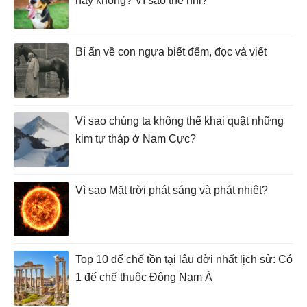
này không? Vì sao thế nhỉ?
Bí ẩn về con ngựa biết đếm, đọc và viết
Vì sao chúng ta không thể khai quật những
kim tự tháp ở Nam Cực?
Vì sao Mặt trời phát sáng và phát nhiệt?
Top 10 đế chế tồn tại lâu đời nhất lịch sử: Có
1 đế chế thuộc Đông Nam Á