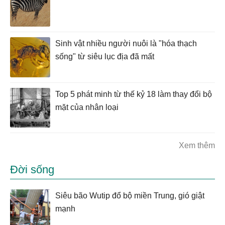
Sinh vật nhiều người nuôi là "hóa thạch
sống" từ siêu lục địa đã mất
Top 5 phát minh từ thế kỷ 18 làm thay đổi bộ
mặt của nhân loại
Xem thêm
Đời sống
Siêu bão Wutip đổ bộ miền Trung, gió giật
mạnh