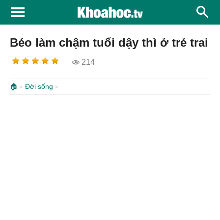
Béo làm chậm tuổi dậy thì ở trẻ trai
214
🏠
Đời sống