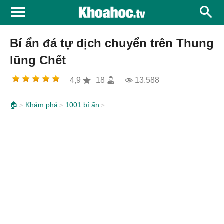
Bí ẩn đá tự dịch chuyển trên Thung
lũng Chết
4,9
18
13.588
🏠
Khám phá
1001 bí ẩn