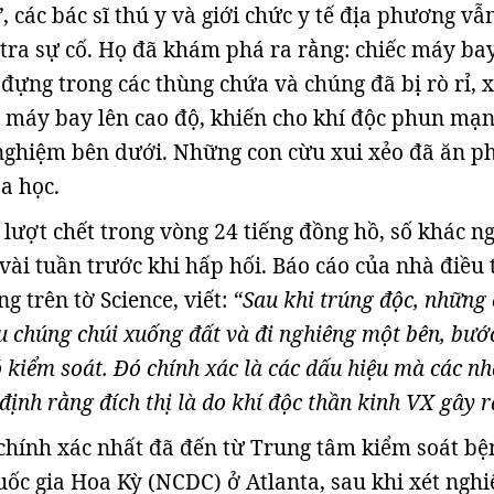
”
, các bác sĩ thú y và giới chức y tế địa phương vẫ
tra sự cố. Họ đã khám phá ra rằng: chiếc máy ba
đựng trong các thùng chứa và chúng đã bị rò rỉ, x
i máy bay lên cao độ, khiến cho khí độc phun mạ
ghiệm bên dưới. Những con cừu xui xẻo đã ăn ph
a học.
 lượt chết trong vòng 24 tiếng đồng hồ, số khác 
vài tuần trước khi hấp hối. Báo cáo của nhà điều 
g trên tờ Science, viết:
“Sau khi trúng độc, những
u chúng chúi xuống đất và đi nghiêng một bên, bước
 kiểm soát. Đó chính xác là các dấu hiệu mà các nh
ịnh rằng đích thị là do khí độc thần kinh VX gây r
hính xác nhất đã đến từ Trung tâm kiểm soát bệ
ốc gia Hoa Kỳ (NCDC) ở Atlanta, sau khi xét ngh