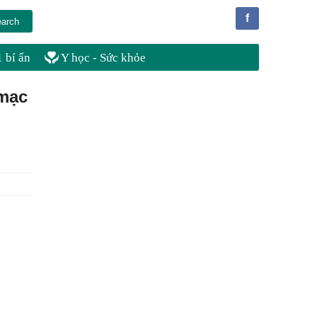
f
 bí ẩn
Y học - Sức khỏe
 mạc