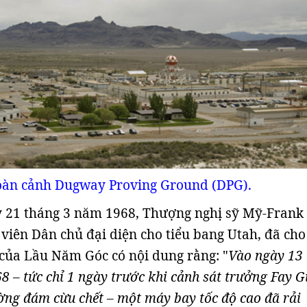
oàn cảnh Dugway Proving Ground (DPG).
 21 tháng 3 năm 1968, Thượng nghị sỹ Mỹ-Frank
viên Dân chủ đại diện cho tiểu bang Utah, đã cho
của Lầu Năm Góc có nội dung rằng: "
Vào ngày 13
 – tức chỉ 1 ngày trước khi cảnh sát trưởng Fay Gi
ường đám cừu chết – một máy bay tốc độ cao đã rải