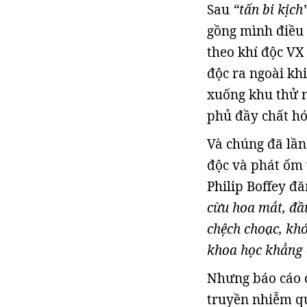
Sau
“tấn bi kịch
gồng mình điều 
theo khí độc VX 
độc ra ngoài kh
xuống khu thử n
phủ đầy chất hó
Và chúng đã lần
độc và phát ốm 
Philip Boffey đăn
cừu hoa mắt, đầ
chệch choạc, khó
khoa học khẳng đ
Nhưng báo cáo c
truyền nhiễm qu