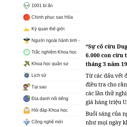
1001 bí ẩn
Chinh phục sao Hỏa
Kỳ quan thế giới
Người ngoài hành tinh - UFO
“Sự cố cừu Dug
Trắc nghiệm Khoa học
6.000 con cừu 
tháng 3 năm 19
Khoa học quân sự
Từ các dấu vết 
Lịch sử
điều tra cho rằ
Tại sao
các lần thử nghi
Địa danh nổi tiếng
giá hàng triệu 
Hỏi đáp Khoa học
Buổi sáng của n
như mọi ngày kh
Công nghệ mới