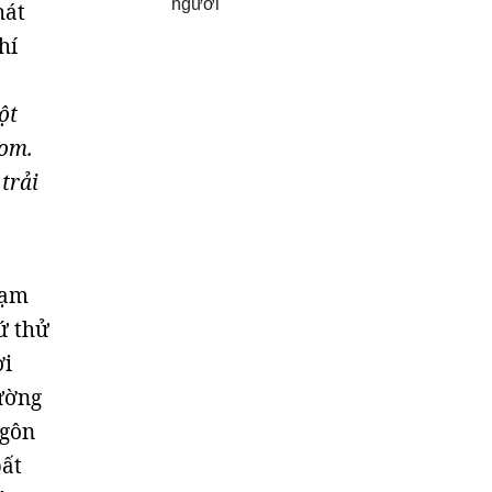
người
hát
hí
ột
bom.
trải
hạm
ứ thử
ơi
ường
ngôn
bất