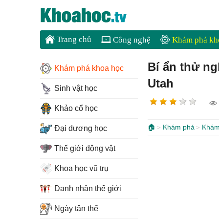
Trang chủ
Công nghệ
Khám phá kh
Bí ẩn thử n
Khám phá khoa học
Utah
Sinh vật học
Khảo cổ học
🏠
Khám phá
Khám
Đại dương học
Thế giới động vật
Khoa học vũ trụ
Danh nhân thế giới
Ngày tận thế