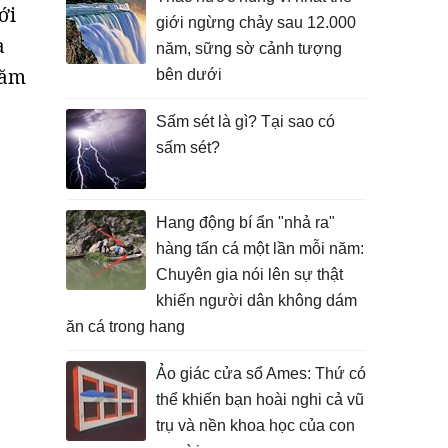
ới
giới ngừng chảy sau 12.000
a
năm, sững sờ cảnh tượng
năm
bên dưới
Sấm sét là gì? Tại sao có
sấm sét?
Hang động bí ẩn "nhả ra"
hàng tấn cá một lần mỗi năm:
Chuyên gia nói lên sự thật
khiến người dân không dám
ăn cá trong hang
Ảo giác cửa sổ Ames: Thứ có
thể khiến bạn hoài nghi cả vũ
trụ và nền khoa học của con