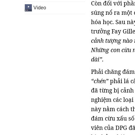
Còn đối với phần
Video
súng nổ ra một c
hóa học. Sau này
trưởng Fay Gille
cảnh tượng nào 
Những con cừu nằ
dài”.
Phải chăng đám 
“chén”
phải lá c
đã từng bị cảnh
nghiệm các loại
này nằm cách th
đám cừu xấu số 
viên của DPG đã