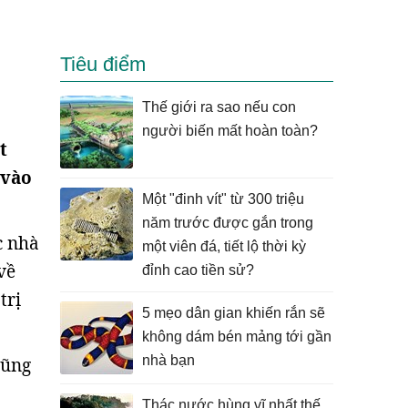
Tiêu điểm
Thế giới ra sao nếu con
người biến mất hoàn toàn?
t
 vào
Một "đinh vít" từ 300 triệu
năm trước được gắn trong
c nhà
một viên đá, tiết lộ thời kỳ
về
đỉnh cao tiền sử?
trị
5 mẹo dân gian khiến rắn sẽ
không dám bén mảng tới gần
nhà bạn
cũng
Thác nước hùng vĩ nhất thế