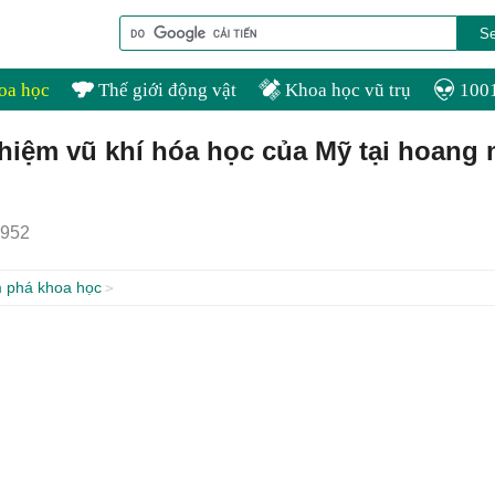
oa học
Thế giới động vật
Khoa học vũ trụ
1001
ghiệm vũ khí hóa học của Mỹ tại hoang
952
 phá khoa học