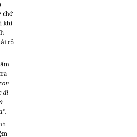
n
y chở
ì khí
nh
ải cỏ
ngấm
tra
 con
 đi
à
a”.
nh
iệm