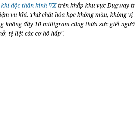
t
khí độc thần kinh VX
trên khắp khu vực Dugway t
iệm vũ khí. Thứ chất hóa học không màu, không vị
ng không đầy 10 milligram cũng thừa sức giết ngườ
ở, tệ liệt các cơ hô hấp".