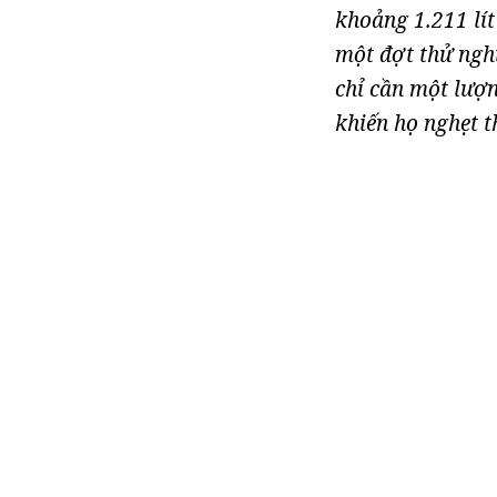
khoảng 1.211 lí
một đợt thử ngh
chỉ cần một lượ
khiến họ nghẹt th