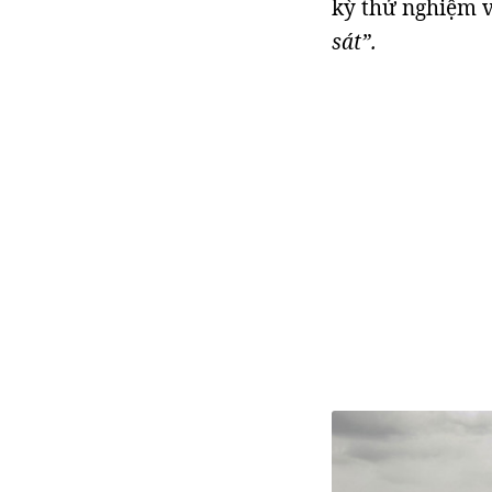
kỳ thử nghiệm v
sát”.