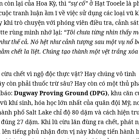
 còn lại của Hoa Kỳ, thì
“sự cố”
ở Hạt Tooele là p
uộc tranh luận ầm ĩ về việc sử dụng các loại vũ k
 khi trò chuyện với phóng viên điều tra, cảnh sát
tte rùng mình nhớ lại:
“Tôi chưa từng nhìn thấy m
như thế cả. Nó hệt như cảnh tượng sau một vụ nổ 
m chết la liệt. Chúng tạo thành một vệt trắng xóa 
cừu chết vì ngộ độc thực vật? Hay chúng vô tình
ây còn phải thuốc trừ sâu? Hay còn có một thủ p
 báo:
Dugway Proving Ground (DPG)
, khu căn c
 vũ khí sinh, hóa học lớn nhất của quân đội Mỹ, n
ành phố Salt Lake chỉ độ 80 dặm và cách hiện tr
đúng 27 dặm. Khi lũ cừu lăn đùng ra chết, phát 
 lên tiếng phủ nhận đơn vị này không tiến hành 