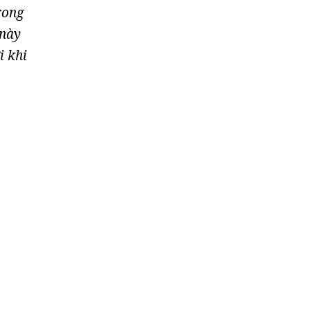
rong
 này
i khi