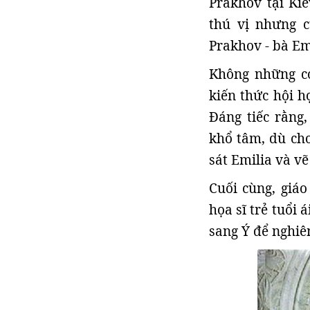
Prakhov tại Kie
thú vị nhưng c
Prakhov - bà Em
Không những có
kiến thức hội h
Đáng tiếc rằng,
khổ tâm, dù ch
sát Emilia và v
Cuối cùng, giá
họa sĩ trẻ tuổi 
sang Ý để nghiê