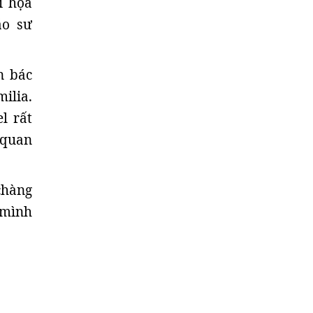
i họa
áo sư
n bác
ilia.
l rất
 quan
chàng
a mình