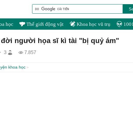
oa học
Thế giới động vật
Khoa học vũ trụ
1001
 đời người họa sĩ kì tài "bị quỷ ám"
3
7.857
yện khoa học