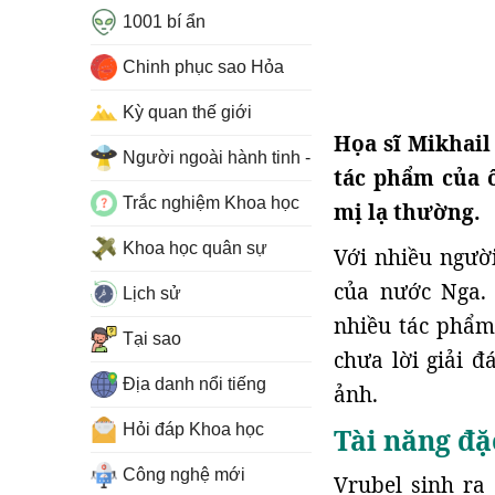
1001 bí ẩn
Chinh phục sao Hỏa
Kỳ quan thế giới
Họa sĩ Mikhai
Người ngoài hành tinh - UFO
tác phẩm của 
Trắc nghiệm Khoa học
mị lạ thường.
Khoa học quân sự
Với nhiều người
của nước Nga. 
Lịch sử
nhiều tác phẩm 
Tại sao
chưa lời giải 
Địa danh nổi tiếng
ảnh.
Hỏi đáp Khoa học
Tài năng đặ
Công nghệ mới
Vrubel sinh ra