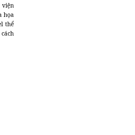
 viện
a họa
l thể
 cách