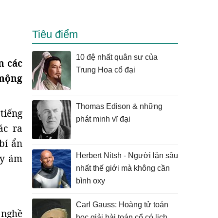
Tiêu điểm
10 đệ nhất quân sư của
n các
Trung Hoa cổ đại
 mộng
Thomas Edison & những
tiếng
phát minh vĩ đại
ác ra
bí ẩn
Herbert Nitsh - Người lặn sâu
ầy ám
nhất thế giới mà không cần
bình oxy
Carl Gauss: Hoàng tử toán
 nghề
học giải bài toán cổ có lịch