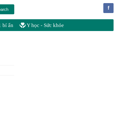
f
 bí ẩn
Y học - Sức khỏe