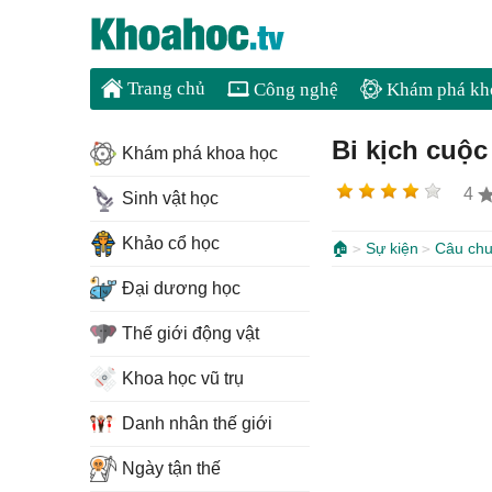
Trang chủ
Công nghệ
Khám phá kh
Bi kịch cuộc
Khám phá khoa học
4
Sinh vật học
Khảo cổ học
🏠
Sự kiện
Câu chu
Đại dương học
Thế giới động vật
Khoa học vũ trụ
Danh nhân thế giới
Ngày tận thế