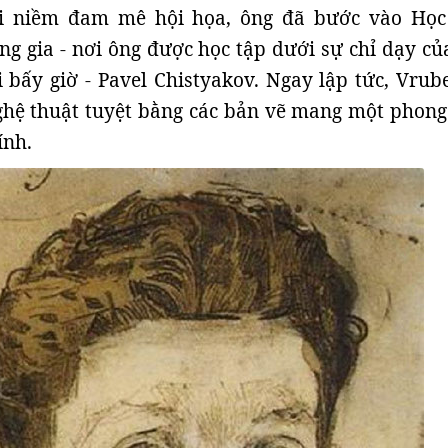
i niềm đam mê hội họa, ông đã bước vào Học
g gia - nơi ông được học tập dưới sự chỉ dạy củ
i bấy giờ - Pavel Chistyakov. Ngay lập tức, Vrube
ghệ thuật tuyệt bằng các bản vẽ mang một phong
ính.