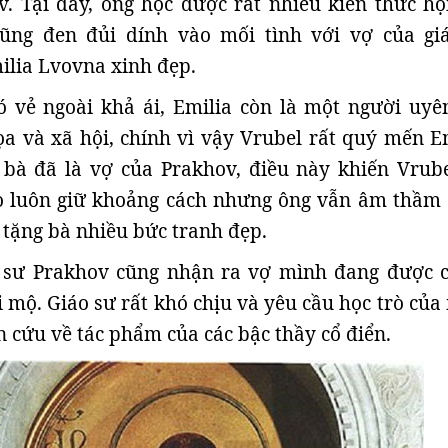
v. Tại đây, ông học được rất nhiều kiến thức hộ
ũng đen đủi dính vào mối tình với vợ của gi
ilia Lvovna xinh đẹp.
 vẻ ngoài khả ái, Emilia còn là một người uyê
ọa và xã hội, chính vì vậy Vrubel rất quý mến Em
 bà đã là vợ của Prakhov, điều này khiến Vrube
o luôn giữ khoảng cách nhưng ông vẫn âm thầm
ẽ tặng bà nhiều bức tranh đẹp.
o sư Prakhov cũng nhận ra vợ mình đang được 
ái mộ. Giáo sư rất khó chịu và yêu cầu học trò củ
n cứu về tác phẩm của các bậc thầy cổ điển.