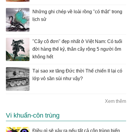
Những ghi chép về loài rồng "có thật" trong
lịch sử
"Cây cô đơn" đẹp nhất ở Việt Nam: Có tuổi
đời hàng thế kỷ, thân cây rộng 5 người ôm
không hết
Tại sao xe tăng Đức thời Thế chiến II lại có
lớp vỏ sần sùi như vậy?
Xem thêm
Vi khuẩn-côn trùng
Điều gì sẽ xảy ra nếu tất cả côn trùng biến