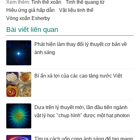
Xem thêm:
tinh thể xoắn
Tinh thể quang tử
hiệu ứng giả hấp dẫn
vật liệu tinh thể
Vòng xoắn Esherby
Bài viết liên quan
Phát hiện làm thay đổi lý thuyết cơ bản về
ánh sáng
Bí ẩn xá lợi của các cao tăng nước Việt
Dựa trên lý thuyết mới, lần đầu tiên ngành
vật lý học "chụp hình" được một hạt photon
Tìm ra cách uốn cong ánh sáng để tạo mạng