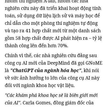
nhóm thí nghiệm A-lab, nhóm các nhà
nghiên cứu này đã triển khai hoạt động tính
toán, sử dụng dữ liệu lịch sử và máy học để
chỉ dẫn cho một phòng thí nghiệm tự động
và tạo ra 41 hợp chất mới từ một danh sách
gồm 58 hợp chất được AI phát hiện ra – tỷ lệ
thành công lên đến hơn 70%.
Chính vì thế, các nhà nghiên cứu đằng sau
công cụ AI mới của DeepMind đã gọi GNoME
là
"ChatGPT của ngành hóa học"
, khi nói
về sức ảnh hưởng to lớn của công cụ AI này
đối với ngành khoa học vật liệu.
"Các khám phá khoa học sẽ là biên giới mới
của AI"
. Carla Gomes, đồng giám đốc của