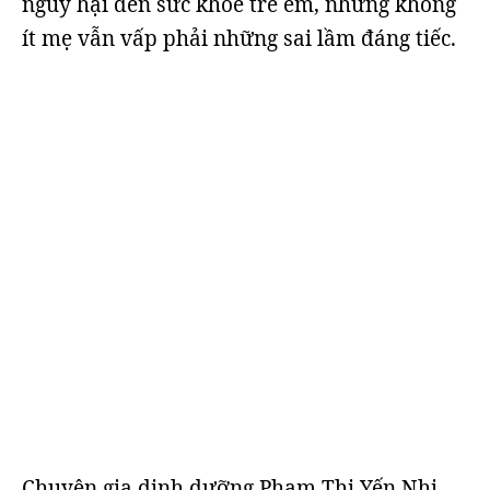
nguy hại đến sức khỏe trẻ em, nhưng không
ít mẹ vẫn vấp phải những sai lầm đáng tiếc.
Chuyên gia dinh dưỡng Phạm Thị Yến Nhi