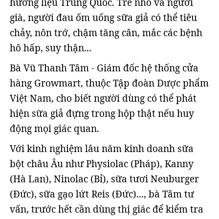
hương liệu Trung Quốc. Trẻ nhỏ và người
già, người đau ốm uống sữa giả có thể tiêu
chảy, nôn trớ, chậm tăng cân, mắc các bệnh
hô hấp, suy thận...
Bà Vũ Thanh Tâm - Giám đốc hệ thống cửa
hàng Growmart, thuộc Tập đoàn Dược phẩm
Việt Nam, cho biết người dùng có thể phát
hiện sữa giả đựng trong hộp thật nếu huy
động mọi giác quan.
Với kinh nghiệm lâu năm kinh doanh sữa
bột châu Âu như Physiolac (Pháp), Kanny
(Hà Lan), Ninolac (Bỉ), sữa tươi Neuburger
(Đức), sữa gạo lứt Reis (Đức)..., bà Tâm tư
vấn, trước hết cần dùng thị giác để kiểm tra