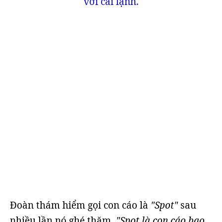
với cái lạnh.
Đoàn thám hiểm gọi con cáo là
"Spot"
sau
nhiều lần nó ghé thăm.
"Spot là con cáo bạo