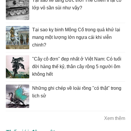
Tại sao xe tăng Đức thời Thế chiến II lại có
lớp vỏ sần sùi như vậy?
Tại sao kỵ binh Mông Cổ trong quá khứ lại
mang một lượng lớn ngựa cái khi viễn
chinh?
"Cây cô đơn" đẹp nhất ở Việt Nam: Có tuổi
đời hàng thế kỷ, thân cây rộng 5 người ôm
không hết
Những ghi chép về loài rồng "có thật" trong
lịch sử
Xem thêm