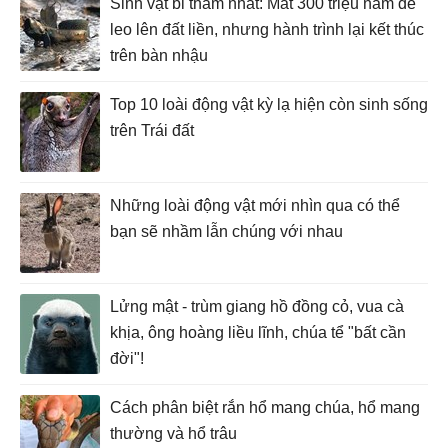
Sinh vật bi thảm nhất: Mất 300 triệu năm để
leo lên đất liền, nhưng hành trình lại kết thúc
trên bàn nhậu
Top 10 loài động vật kỳ lạ hiện còn sinh sống
trên Trái đất
Những loài động vật mới nhìn qua có thể
bạn sẽ nhầm lẫn chúng với nhau
Lửng mật - trùm giang hồ đồng cỏ, vua cà
khịa, ông hoàng liều lĩnh, chúa tể "bất cần
đời"!
Cách phân biệt rắn hổ mang chúa, hổ mang
thường và hổ trâu