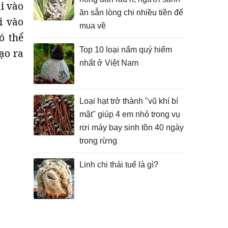
ai vào
ăn sẵn lòng chi nhiều tiền để
i vào
mua về
ó thể
Top 10 loại nấm quý hiếm
ạo ra
nhất ở Việt Nam
Loại hạt trở thành "vũ khí bí
mật" giúp 4 em nhỏ trong vụ
rơi máy bay sinh tồn 40 ngày
trong rừng
Linh chi thái tuế là gì?