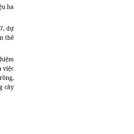
iệu ha
7, dự
n thế
ghiệm
 việc
trồng,
g cây