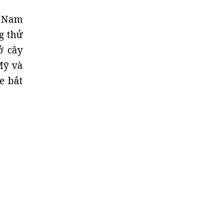
t Nam
g thử
ở cây
Mỹ và
e bắt