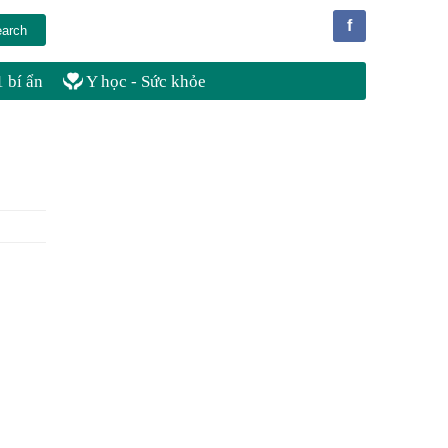
f
 bí ẩn
Y học - Sức khỏe