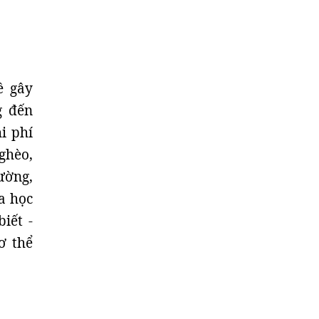
ề gây
g đến
i phí
ghèo,
ường,
a học
iết -
ơ thể