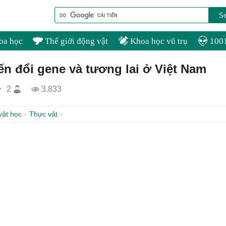
oa học
Thế giới động vật
Khoa học vũ trụ
1001
ến đổi gene và tương lai ở Việt Nam
2
3.833
vật học
Thực vật