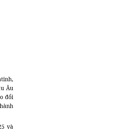
tinh,
âu Âu
o đổi
thành
25 và