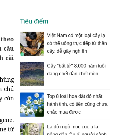
Tiêu điểm
Việt Nam có một loại cây lạ
 theo
có thể uống trực tiếp từ thân
u cầu
cây, dễ gây nghiện
h cãi
Cây "bất tử" 8.000 năm tuổi
đang chết dần chết mòn
những
n chủ
Top 8 loài hoa đắt đỏ nhất
y còn
hành tinh, có tiền cũng chưa
chắc mua được
gene.
Lạ đời ngô mọc cục u lạ,
ne từ
nông dân rầu rĩ, người sành