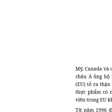
Mỹ, Canada và c
châu Á ủng hộ 
(EU) tỏ ra thận
thực phẩm có n
viên trong EU k
Từ năm 1996 đế