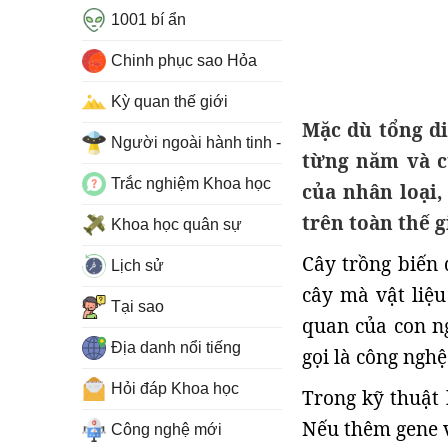
1001 bí ẩn
Chinh phục sao Hỏa
Kỳ quan thế giới
Mặc dù tổng di
Người ngoài hành tinh - UFO
từng năm và c
Trắc nghiệm Khoa học
của nhân loại,
trên toàn thế g
Khoa học quân sự
Cây trồng biến 
Lịch sử
cây mà vật liệ
Tại sao
quan của con n
Địa danh nổi tiếng
gọi là công ngh
Hỏi đáp Khoa học
Trong kỹ thuật 
Nếu thêm gene v
Công nghệ mới