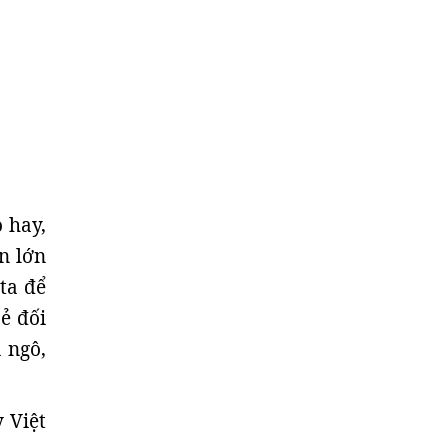
 hay,
n lớn
ta để
ẻ đối
 ngô,
 Việt