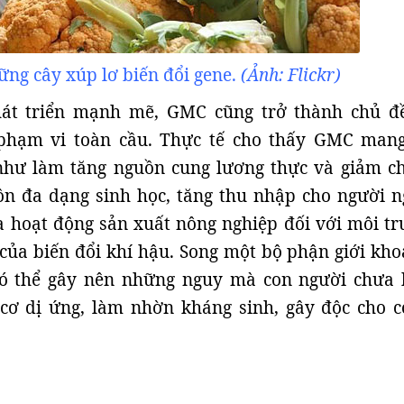
ng cây xúp lơ biến đổi gene.
(Ảnh: Flickr)
hát triển mạnh mẽ, GMC cũng trở thành chủ đ
 phạm vi toàn cầu. Thực tế cho thấy GMC man
 như làm tăng nguồn cung lương thực và giảm ch
ồn đa dạng sinh học, tăng thu nhập cho người n
a hoạt động sản xuất nông nghiệp đối với môi tr
 của biến đổi khí hậu. Song một bộ phận giới kho
có thể gây nên những nguy mà con người chưa b
cơ dị ứng, làm nhờn kháng sinh, gây độc cho c