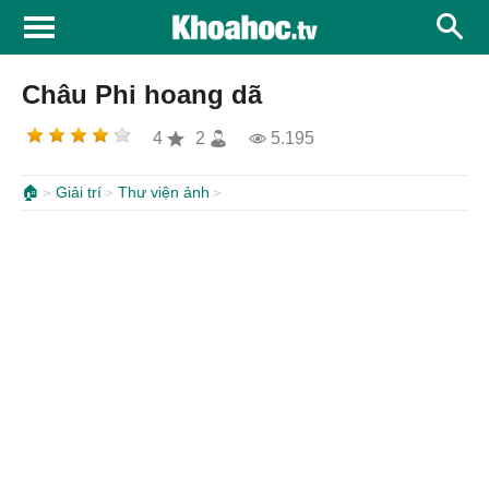
Châu Phi hoang dã
4
2
5.195
🏠
Giải trí
Thư viện ảnh