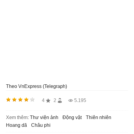
Theo VnExpress (Telegraph)
4
2
5.195
Xem thêm:
thư viện ảnh
động vật
thiên nhiên
hoang dã
châu phi