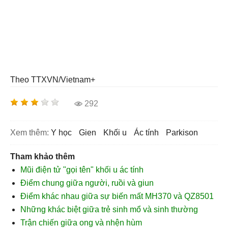
Theo TTXVN/Vietnam+
292
Xem thêm:
y học
gien
khối u
ác tính
parkison
Tham khảo thêm
Mũi điện tử "gọi tên" khối u ác tính
Điểm chung giữa người, ruồi và giun
Điểm khác nhau giữa sự biến mất MH370 và QZ8501
Những khác biệt giữa trẻ sinh mổ và sinh thường
Trận chiến giữa ong và nhện hùm