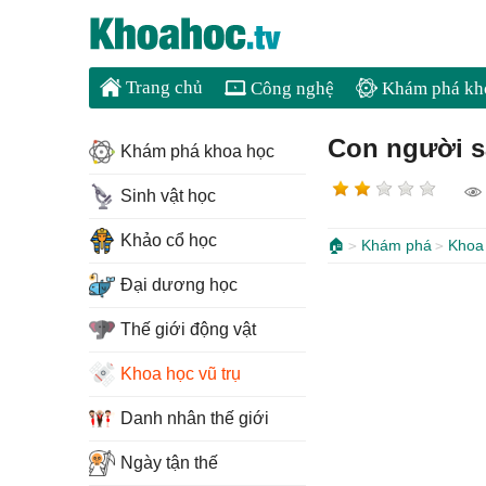
Trang chủ
Công nghệ
Khám phá kh
Con người sắ
Khám phá khoa học
Sinh vật học
Khảo cổ học
🏠
Khám phá
Khoa 
Đại dương học
Thế giới động vật
Khoa học vũ trụ
Danh nhân thế giới
Ngày tận thế