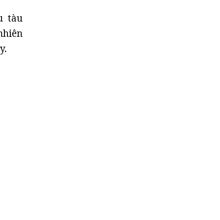
u tàu
nhiên
y.