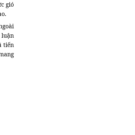
c gió
ao.
ngoài
t luận
 tiến
 mang