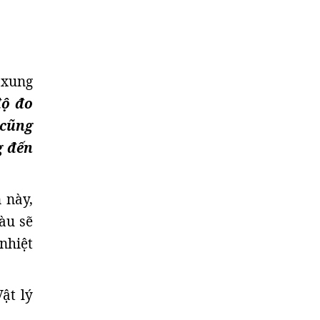
 xung
độ đo
 cũng
g đến
 này,
tàu sẽ
nhiệt
ật lý