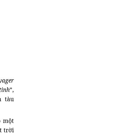
yager
tinh
”,
n tàu
o một
 trời