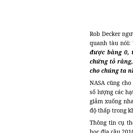
Rob Decker ngườ
quanh tàu nói: 
được bằng 0, 
chứng tỏ rằng
cho chúng ta n
NASA cũng cho 
số lượng các hạt
giảm xuống nha
độ thấp trong kh
Thông tin cụ th
học địa cầu 2010