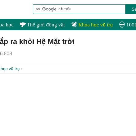
oa học
Thế giới động vật
Khoa học vũ trụ
1001
p ra khỏi Hệ Mặt trời
6.808
học vũ trụ