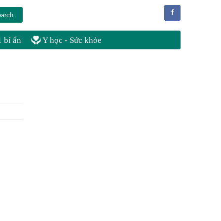
f
 bí ẩn
Y học - Sức khỏe