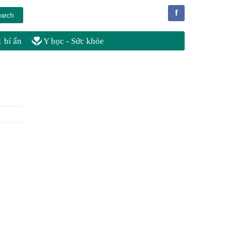
f
 bí ẩn
Y học - Sức khỏe