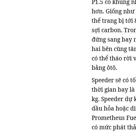
P1.5 có khung n
hơn. Giống như 
thể trang bị tớ
sợi carbon. Tro
đứng sang bay n
hai bên cũng tăn
có thể tháo rời
bằng ôtô.
Speeder sẽ có t
thời gian bay là
kg. Speeder dự k
dầu hỏa hoặc di
Prometheus Fuel
có mức phát thả