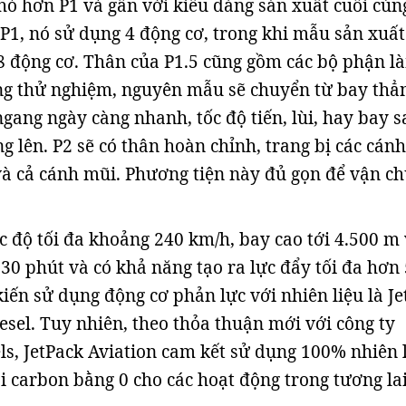
hỏ hơn P1 và gần với kiểu dáng sản xuất cuối cùn
P1, nó sử dụng 4 động cơ, trong khi mẫu sản xuất
i 8 động cơ. Thân của P1.5 cũng gồm các bộ phận l
ng thử nghiệm, nguyên mẫu sẽ chuyển từ bay thẳ
gang ngày càng nhanh, tốc độ tiến, lùi, hay bay 
g lên. P2 sẽ có thân hoàn chỉnh, trang bị các cán
 và cả cánh mũi. Phương tiện này đủ gọn để vận c
ốc độ tối đa khoảng 240 km/h, bay cao tới 4.500 m 
 30 phút và có khả năng tạo ra lực đẩy tối đa hơn
iến sử dụng động cơ phản lực với nhiên liệu là Jet
esel. Tuy nhiên, theo thỏa thuận mới với công ty
s, JetPack Aviation cam kết sử dụng 100% nhiên 
i carbon bằng 0 cho các hoạt động trong tương lai