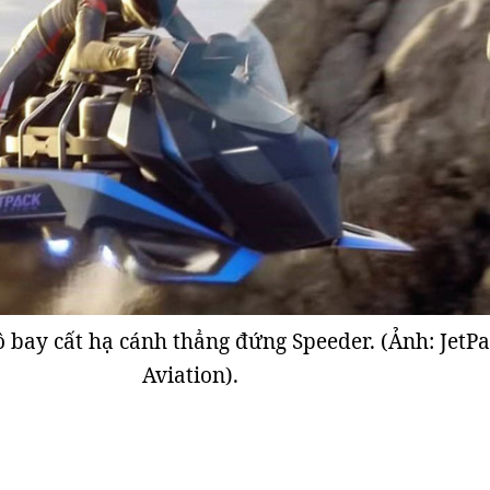
ô bay cất hạ cánh thẳng đứng Speeder. (Ảnh: JetP
Aviation).