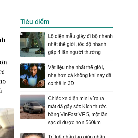
Tiêu điểm
Lộ diện mẫu giày đi bộ nhanh
nh
nhất thế giới, tốc độ nhanh
gấp 4 lần người thường
đơn
Vật liệu nhẹ nhất thế giới,
ce
nhẹ hơn cả không khí nay đã
cho
có thể in 3D
á
Chiếc xe điện mini vừa ra
mắt đã gây sốt: Kích thước
bằng VinFast VF 5, một lần
sạc đi được hơn 560km
Trí tuệ nhân tạo giúp nhận