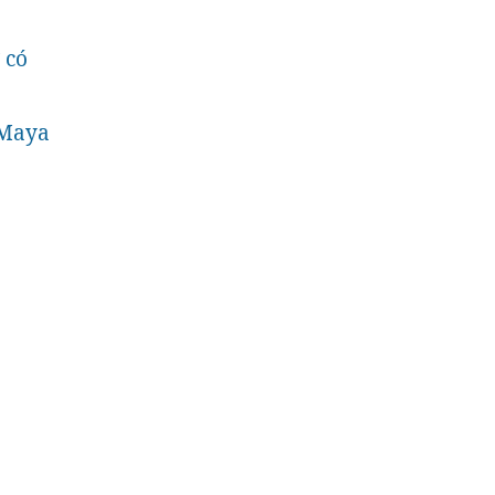
 có
 Maya