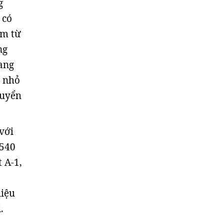
g
 có
àm từ
ng
sang
h nhỏ
huyển
với
 540
 A-1,
liệu
.