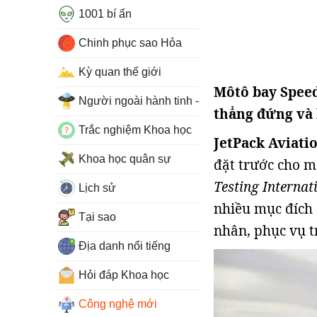
1001 bí ẩn
Chinh phục sao Hỏa
Kỳ quan thế giới
Môtô bay Speed
Người ngoài hành tinh - UFO
thẳng đứng và 
Trắc nghiệm Khoa học
JetPack Aviati
Khoa học quân sự
đặt trước cho m
Testing Internat
Lịch sử
nhiều mục đích 
Tại sao
nhân, phục vụ t
Địa danh nổi tiếng
Hỏi đáp Khoa học
Công nghệ mới