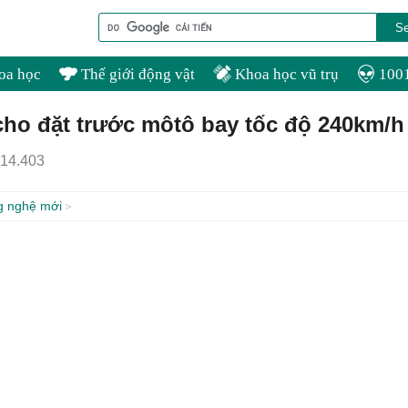
oa học
Thế giới động vật
Khoa học vũ trụ
1001
cho đặt trước môtô bay tốc độ 240km/h
14.403
g nghệ mới