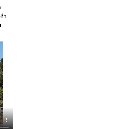
ài
iển
m