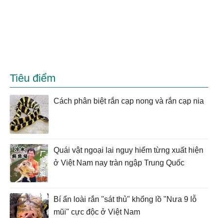
Tiêu điểm
Cách phân biệt rắn cạp nong và rắn cạp nia
Quái vật ngoại lai nguy hiểm từng xuất hiện
ở Việt Nam nay tràn ngập Trung Quốc
Bí ẩn loài rắn "sát thủ" khổng lồ "Nưa 9 lỗ
mũi" cực độc ở Việt Nam