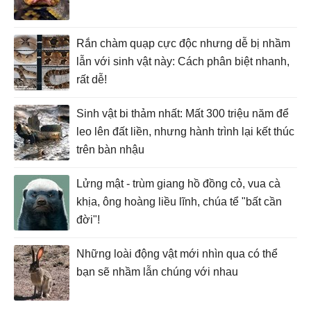
Rắn chàm quạp cực độc nhưng dễ bị nhầm
lẫn với sinh vật này: Cách phân biệt nhanh,
rất dễ!
Sinh vật bi thảm nhất: Mất 300 triệu năm để
leo lên đất liền, nhưng hành trình lại kết thúc
trên bàn nhậu
Lửng mật - trùm giang hồ đồng cỏ, vua cà
khịa, ông hoàng liều lĩnh, chúa tể "bất cần
đời"!
Những loài động vật mới nhìn qua có thể
bạn sẽ nhầm lẫn chúng với nhau