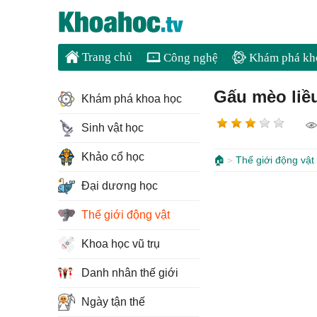
Trang chủ
Công nghệ
Khám phá kh
Gấu mèo liề
Khám phá khoa học
Sinh vật học
Khảo cổ học
🏠
Thế giới động vật
Đại dương học
Thế giới động vật
Khoa học vũ trụ
Danh nhân thế giới
Ngày tận thế