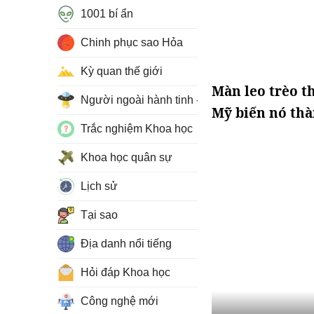
1001 bí ẩn
Chinh phục sao Hỏa
Kỳ quan thế giới
Màn leo trèo t
Người ngoài hành tinh - UFO
Mỹ biến nó thà
Trắc nghiệm Khoa học
Khoa học quân sự
Lịch sử
Tại sao
Địa danh nổi tiếng
Hỏi đáp Khoa học
Công nghệ mới