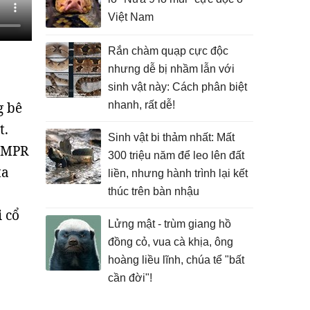
Việt Nam
Rắn chàm quạp cực độc
nhưng dễ bị nhầm lẫn với
sinh vật này: Cách phân biệt
g bê
nhanh, rất dễ!
t.
Sinh vật bi thảm nhất: Mất
o MPR
300 triệu năm để leo lên đất
ta
liền, nhưng hành trình lại kết
thúc trên bàn nhậu
i cổ
Lửng mật - trùm giang hồ
đồng cỏ, vua cà khịa, ông
hoàng liều lĩnh, chúa tể "bất
cần đời"!