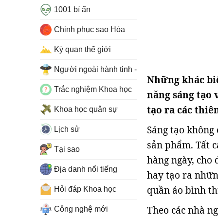
1001 bí ẩn
Chinh phục sao Hỏa
Kỳ quan thế giới
Người ngoài hành tinh - UFO
Những khác biệ
Trắc nghiệm Khoa học
năng sáng tạo v
tạo ra các thiê
Khoa học quân sự
Sáng tạo không 
Lịch sử
sản phẩm. Tất c
Tại sao
hàng ngày, cho 
Địa danh nổi tiếng
hay tạo ra nhữn
quần áo bình th
Hỏi đáp Khoa học
Theo các nhà ng
Công nghệ mới