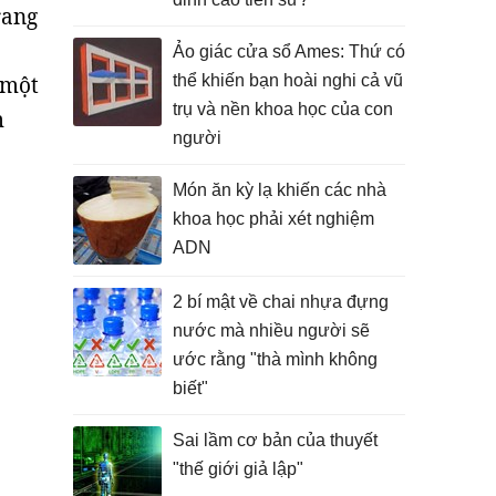
rang
Ảo giác cửa sổ Ames: Thứ có
 một
thể khiến bạn hoài nghi cả vũ
trụ và nền khoa học của con
m
người
Món ăn kỳ lạ khiến các nhà
khoa học phải xét nghiệm
ADN
2 bí mật về chai nhựa đựng
nước mà nhiều người sẽ
ước rằng "thà mình không
biết"
Sai lầm cơ bản của thuyết
"thế giới giả lập"