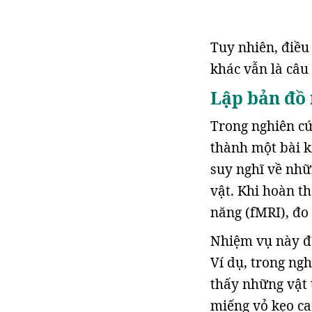
Tuy nhiên, điều
khác vẫn là câu 
Lập bản đồ 
Trong nghiên cứ
thành một bài k
suy nghĩ về nh
vật. Khi hoàn t
năng (fMRI), đo
Nhiệm vụ này đ
Ví dụ, trong ng
thấy những vật
miếng vỏ kẹo ca