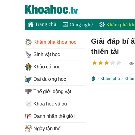
Trang chủ
Công nghệ
Khám phá kh
Giải đáp bí 
Khám phá khoa học
thiên tài
Sinh vật học
Khảo cổ học
🏠
Khám phá
Khám
Đại dương học
Thế giới động vật
Khoa học vũ trụ
Danh nhân thế giới
Ngày tận thế