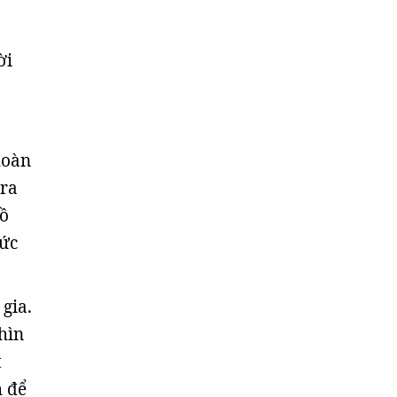
ời
hoàn
 ra
đồ
hức
gia.
hìn
t
h để