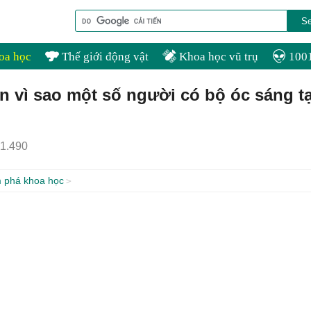
oa học
Thế giới động vật
Khoa học vũ trụ
1001
ẩn vì sao một số người có bộ óc sáng t
1.490
 phá khoa học