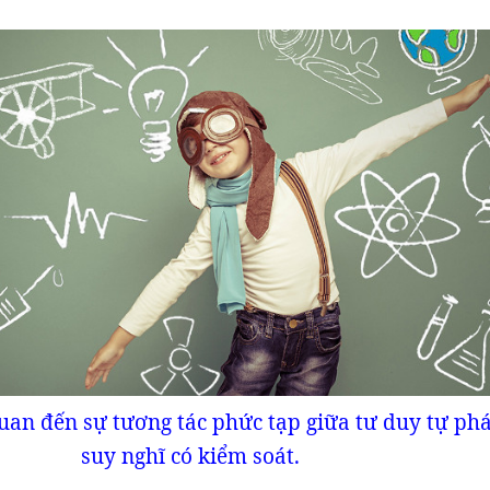
quan đến sự tương tác phức tạp giữa tư duy tự phá
suy nghĩ có kiểm soát.