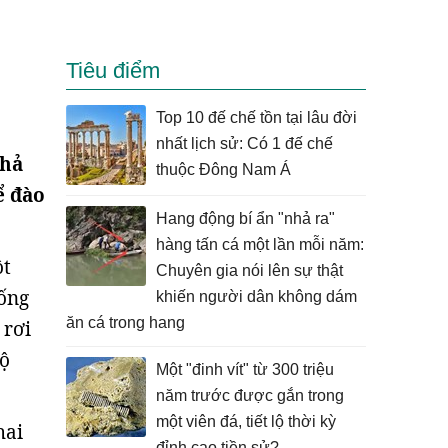
Tiêu điểm
Top 10 đế chế tồn tại lâu đời
nhất lịch sử: Có 1 đế chế
khả
thuộc Đông Nam Á
ể đào
Hang động bí ẩn "nhả ra"
hàng tấn cá một lần mỗi năm:
ột
Chuyên gia nói lên sự thật
sống
khiến người dân không dám
ăn cá trong hang
 rơi
bộ
Một "đinh vít" từ 300 triệu
năm trước được gắn trong
một viên đá, tiết lộ thời kỳ
hai
đỉnh cao tiền sử?