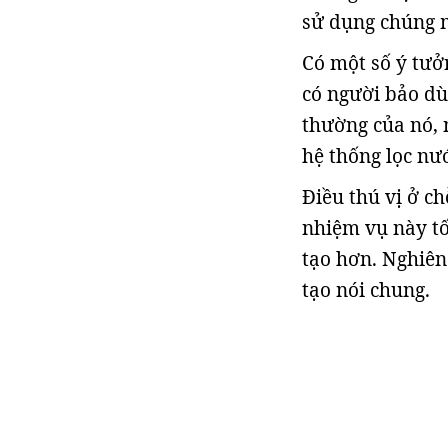
sử dụng chúng m
Có một số ý tưở
có người bảo dù
thường của nó,
hệ thống lọc nư
Điều thú vị ở c
nhiệm vụ này tố
tạo hơn. Nghiên
tạo nói chung.