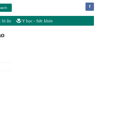
f
 bí ẩn
Y học - Sức khỏe
ạo