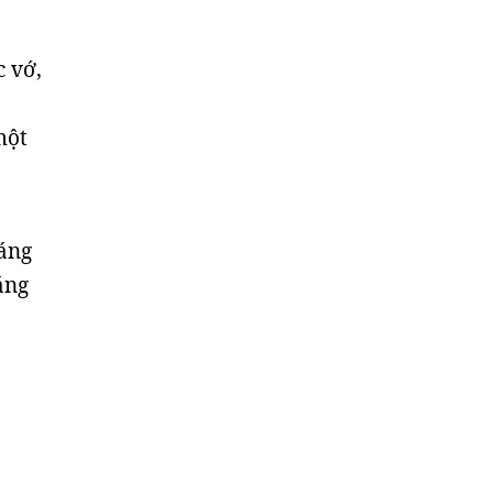
c vớ,
một
sáng
áng