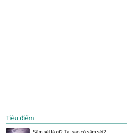
Tiêu điểm
Sấm sét là gì? Tại sao có sấm sét?