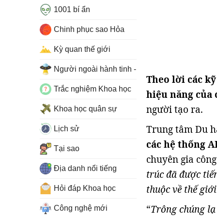
1001 bí ẩn
Chinh phục sao Hỏa
Kỳ quan thế giới
Người ngoài hành tinh - UFO
Theo lời các k
Trắc nghiệm Khoa học
hiệu năng của
người tạo ra.
Khoa học quân sự
Trung tâm Du h
Lịch sử
các hệ thống AI
Tại sao
chuyên gia công 
Địa danh nổi tiếng
trúc đã được tiế
thuộc về thế giớ
Hỏi đáp Khoa học
“
Trông chúng lạ
Công nghệ mới