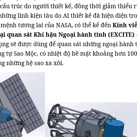
ấu trúc do người thiết kế, đồng thời giảm thiểu r
hững linh kiện tàu do AI thiết kế đã hiện diện tr
mệnh tương lai của NASA, có thể kể đến
Kính vi
i quan sát Khí hậu Ngoại hành tinh (EXCITE)
ọng sẽ được dùng để quan sát những ngoại hành 
g tự Sao Mộc, có nhiệt độ bề mặt khoảng hơn 10
ng những hệ sao xa xôi.