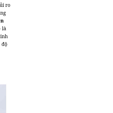
ủi ro
ong
ễn
- là
tinh
0 độ