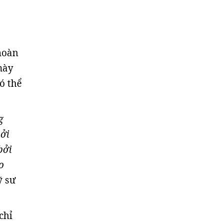
 hoàn
này
ó thể
g
bởi
bởi
o
ỹ sư
chỉ