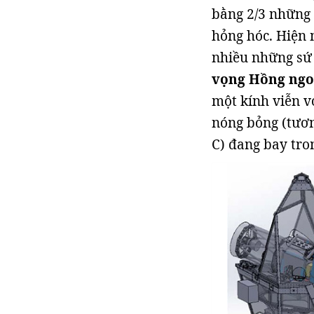
bằng 2/3 những c
hỏng hóc. Hiện n
nhiều những sứ 
vọng Hồng ngoạ
một kính viễn v
nóng bỏng (tươn
C) đang bay tro