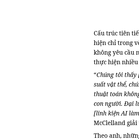
Cấu trúc tiên ti
hiện chỉ trong 
không yêu cầu n
thực hiện nhiều
“
Chúng tôi thấy 
suất vật thể, ch
thuật toán không
con người. Đại l
[linh kiện AI là
McClelland giải 
Theo anh, những