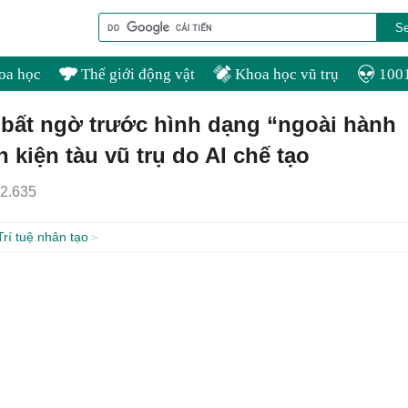
oa học
Thế giới động vật
Khoa học vũ trụ
1001
bất ngờ trước hình dạng “ngoài hành
h kiện tàu vũ trụ do AI chế tạo
2.635
 Trí tuệ nhân tạo