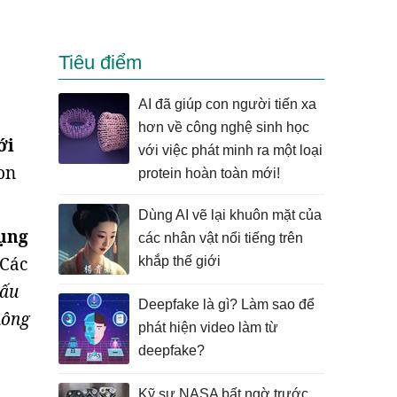
Tiêu điểm
AI đã giúp con người tiến xa
hơn về công nghệ sinh học
ới
với việc phát minh ra một loại
con
protein hoàn toàn mới!
Dùng AI vẽ lại khuôn mặt của
ụng
các nhân vật nổi tiếng trên
 Các
khắp thế giới
cấu
Deepfake là gì? Làm sao để
hông
phát hiện video làm từ
deepfake?
Kỹ sư NASA bất ngờ trước