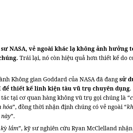
ỹ sư NASA, vẻ ngoài khác lạ không ảnh hưởng t
 chúng.
Trái lại, nó còn hiệu quả hơn thiết kế do 
ành Không gian Goddard của NASA đã đang
sử d
 để thiết kế linh kiện tàu vũ trụ chuyên dụng
.
tác tại cơ quan hàng không vũ trụ gọi chúng là “
n hóa
”, đồng thời nhận định chúng có vẻ ngoài “
k
i này
”.
 kỳ lắm
”, kỹ sư nghiên cứu Ryan McClelland nhận