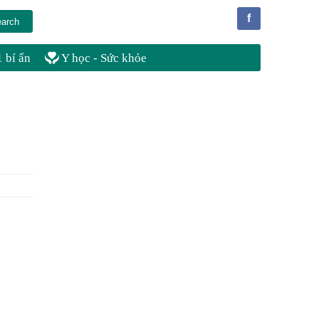
f
 bí ẩn
Y học - Sức khỏe