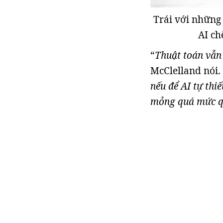
Trái với những 
AI ch
“
Thuật toán vẫn
McClelland nói. 
nếu để AI tự thiế
mỏng quá mức q