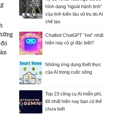
ng
hình dạng “ngoài hành tinh”
của linh kiện tàu vũ trụ do AI
chế tạo
h
những
Chatbot ChatGPT "hot" nhất
 đó
hiện nay có gì đặc biệt?
oàn
Những ứng dụng thiết thực
của AI trong cuộc sống
Top 23 công cụ AI miễn phí,
tốt nhất hiện nay bạn có thể
chưa biết