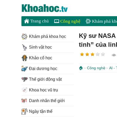
Trang chủ
Công nghệ
Khám phá kh
Kỹ sư NASA 
Khám phá khoa học
tinh” của lin
Sinh vật học
Khảo cổ học
🏠
Công nghệ
AI -
Đại dương học
Thế giới động vật
Khoa học vũ trụ
Danh nhân thế giới
Ngày tận thế