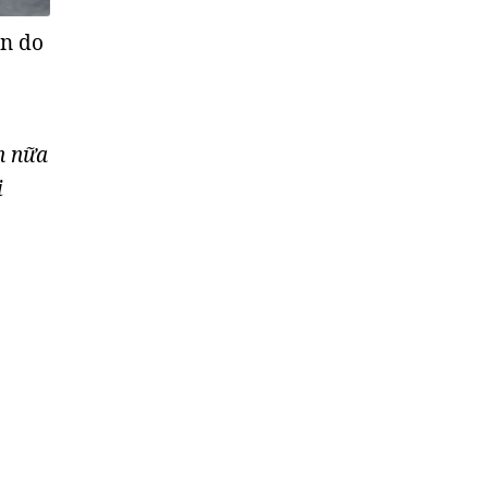
ện do
n nữa
ị