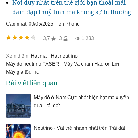
Nơi duy nhất trên thế giới bạn thoải mái
dẫm đạp thuỷ tinh mà không sợ bị thương
Cập nhật: 09/05/2025
Tiền Phong
3,7
3
1.233
Xem thêm:
hạt ma
hạt neutrino
máy dò neutrino FASER
Máy Va chạm Hadron Lớn
máy gia tốc lhc
Bài viết liên quan
Máy dò ở Nam Cực phát hiện hạt ma xuyên
qua Trái đất
Neutrino - Vật thể nhanh nhất trên Trái đất