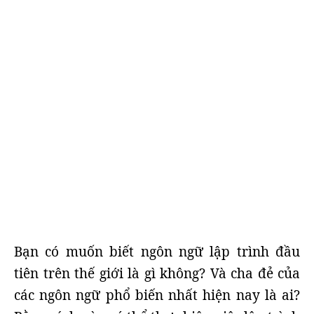
Bạn có muốn biết ngôn ngữ lập trình đầu
tiên trên thế giới là gì không? Và cha đẻ của
các ngôn ngữ phổ biến nhất hiện nay là ai?