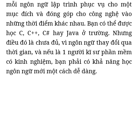
mỗi ngôn ngữ lập trình phục vụ cho một
mục đích và đóng góp cho công nghệ vào
những thời điểm khác nhau. Bạn có thể được
học C, C++, C# hay Java ở trường. Nhưng
điều đó là chưa đủ, vì ngôn ngữ thay đổi qua
thời gian, và nếu là 1 người kĩ sư phần mềm
có kinh nghiệm, bạn phải có khả năng học
ngôn ngữ mới một cách dễ dàng.