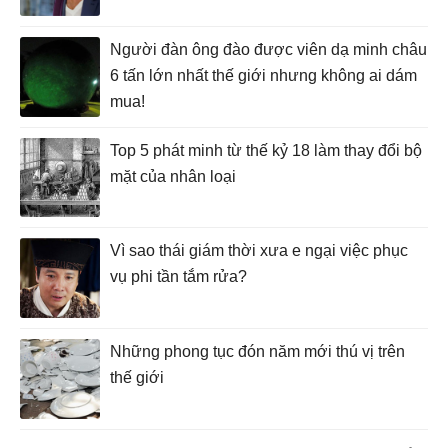
Người đàn ông đào được viên dạ minh châu
6 tấn lớn nhất thế giới nhưng không ai dám
mua!
Top 5 phát minh từ thế kỷ 18 làm thay đổi bộ
mặt của nhân loại
Vì sao thái giám thời xưa e ngại việc phục
vụ phi tần tắm rửa?
Những phong tục đón năm mới thú vị trên
thế giới