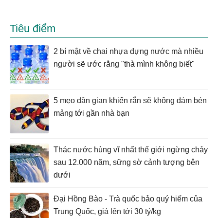
Tiêu điểm
2 bí mật về chai nhựa đựng nước mà nhiều
người sẽ ước rằng "thà mình không biết"
5 mẹo dân gian khiến rắn sẽ không dám bén
mảng tới gần nhà bạn
Thác nước hùng vĩ nhất thế giới ngừng chảy
sau 12.000 năm, sững sờ cảnh tượng bên
dưới
Đại Hồng Bào - Trà quốc bảo quý hiếm của
Trung Quốc, giá lên tới 30 tỷ/kg