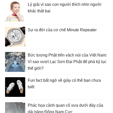
Lý giải vì sao con người thích nhìn người
khác thất bại
Sự ra đời của cơ chế Minute Repeater
Bức tượng Phật trên vách núi của Việt Nam:
Vì sao vượt Lạc Sơn Đại Phật để phá kỷ lục
thế giới?
Fun fact bất ngờ về giày có thể bạn chưa
biết
Phác họa cảnh quan cổ xưa dưới đáy của
dải băng Đông Nam Cực