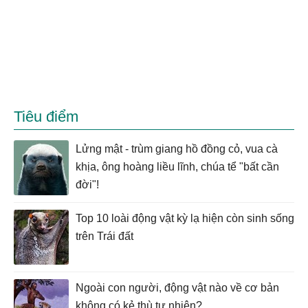
Tiêu điểm
Lửng mật - trùm giang hồ đồng cỏ, vua cà
khịa, ông hoàng liều lĩnh, chúa tể "bất cần
đời"!
Top 10 loài động vật kỳ lạ hiện còn sinh sống
trên Trái đất
Ngoài con người, động vật nào về cơ bản
không có kẻ thù tự nhiên?