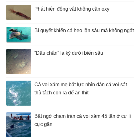
Phát hiện động vật không cần oxy
Bí quyết khiến cá heo lặn sâu mà không ngất
“Dấu chân” lạ kỳ dưới biển sâu
Cá voi xám mẹ bất lực nhìn đàn cá voi sát
thủ tách con ra để ăn thịt
Bất ngờ chạm trán cá voi xám 45 tấn ở cự li
cực gần