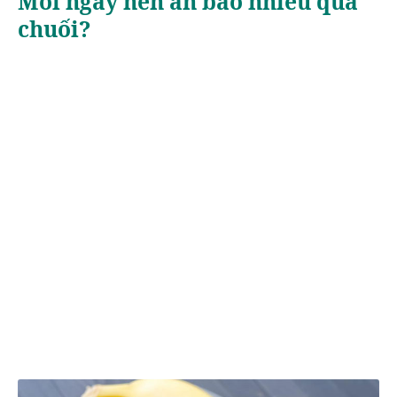
Mỗi ngày nên ăn bao nhiêu quả
chuối?