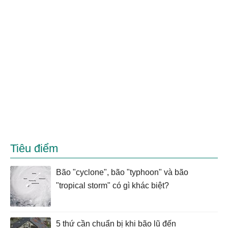
Tiêu điểm
Bão "cyclone", bão "typhoon" và bão
"tropical storm" có gì khác biệt?
5 thứ cần chuẩn bị khi bão lũ đến