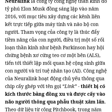
Neuralink
là công ty công nghệ thần kinh do
tỷ phú Elon Musk đồng sáng lập vào năm
2016, với mục tiêu xây dựng các kênh liên
kết trực tiếp giữa máy tính và não bộ con
người. Tham vọng của công ty là thúc đẩy
tiềm năng của con người, điều trị một số rối
loạn thần kinh như bệnh Parkinson hay hội
chứng bệnh xơ cứng teo cơ một bên (ALS),
tiến tới thiết lập mối quan hệ cộng sinh giữa
con người và trí tuệ nhân tạo (AI). Công nghệ
của Neuralink hoạt động chủ yếu thông qua
chip cấy ghép với tên gọi
“Link”
-
thiết bị có
kích thước bằng đồng xu và được cấy vào
não người thông qua phẫu thuật xâm lấn
.
Theo dữ liệu từ công Pitchbook, trong năm