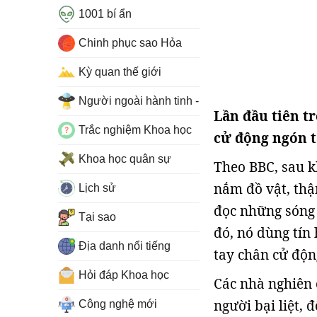
1001 bí ẩn
Chinh phục sao Hỏa
Kỳ quan thế giới
Người ngoài hành tinh - UFO
Lần đầu tiên tr
Trắc nghiệm Khoa học
cử động ngón t
Khoa học quân sự
Theo BBC, sau k
nắm đồ vật, thậm
Lịch sử
đọc những sóng 
Tại sao
đó, nó dùng tín
Địa danh nổi tiếng
tay chân cử độn
Hỏi đáp Khoa học
Các nhà nghiên 
người bại liệt, 
Công nghệ mới