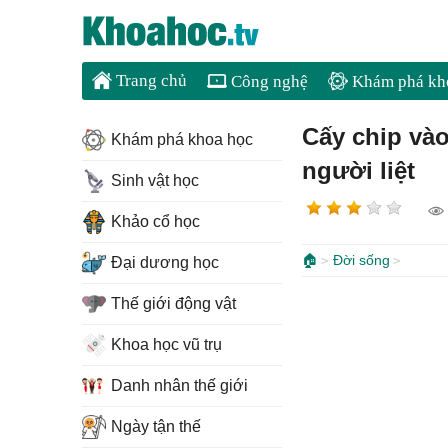
Trang chủ
Công nghệ
Khám phá kh
Cấy chip và
Khám phá khoa học
người liệt
Sinh vật học
Khảo cổ học
🏠
Đời sống
Đại dương học
Thế giới động vật
Khoa học vũ trụ
Danh nhân thế giới
Ngày tận thế