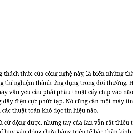
 thách thức của công nghệ này, là biến những th
g thí nghiệm thành ứng dụng trong đời thường. 
này vẫn yêu cầu phải phẫu thuật cấy chip vào não
 dây điện cực phức tạp. Nó cũng cần một máy tí
 các thuật toán khó đọc tín hiệu não.
ù cử động được, nhưng tay của Ian vẫn rất thiếu 
hỉ huy vận động chứa hàng triệu tế bào thần kinh