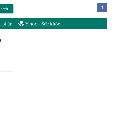
f
 bí ẩn
Y học - Sức khỏe
o