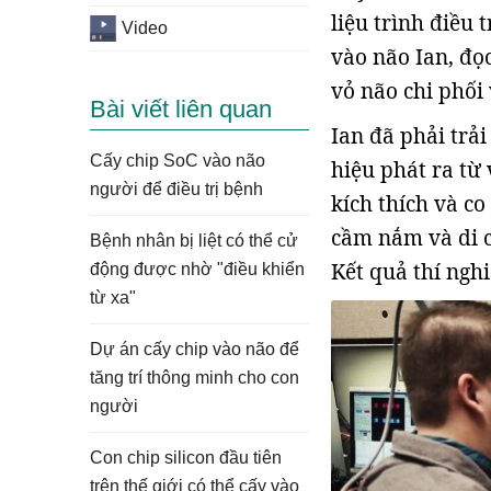
liệu trình điều 
Video
vào não Ian, đọ
vỏ não chi phối
Bài viết liên quan
Ian đã phải trải
Cấy chip SoC vào não
hiệu phát ra từ
người để điều trị bệnh
kích thích và co
cầm nắm và di c
Bệnh nhân bị liệt có thể cử
Kết quả thí ngh
động được nhờ "điều khiển
từ xa"
Dự án cấy chip vào não để
tăng trí thông minh cho con
người
Con chip silicon đầu tiên
trên thế giới có thể cấy vào