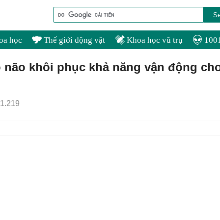
oa học
Thế giới động vật
Khoa học vũ trụ
1001
o não khôi phục khả năng vận động ch
1.219