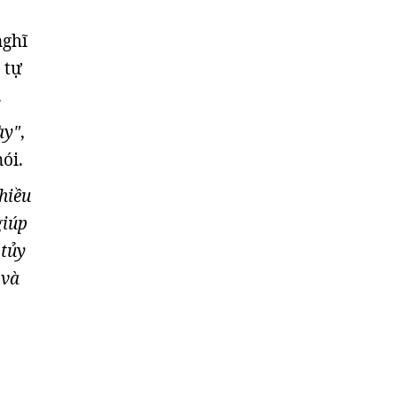
nghĩ
 tự
.
ày"
,
ói.
hiều
giúp
 tủy
 và