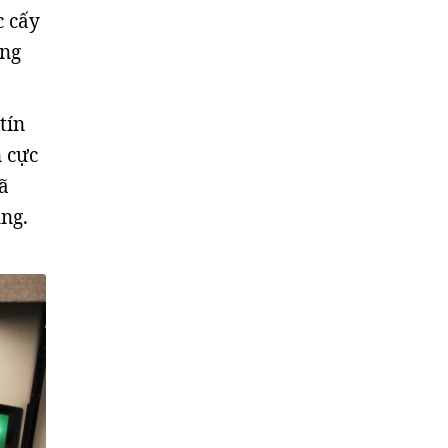
c cấy
ùng
tín
n cực
đã
ng.