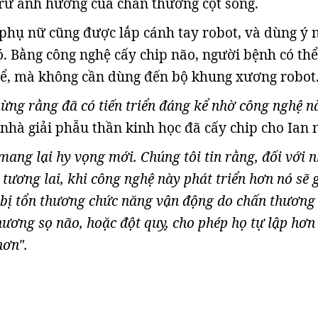
 trừ ảnh hưởng của chấn thương cột sống.
hụ nữ cũng được lắp cánh tay robot, và dùng ý 
ó. Bằng công nghệ cấy chip não, người bệnh có thể
hể, mà không cần dùng đến bộ khung xương robot
ừng rằng đã có tiến triển đáng kể nhờ công nghệ n
, nhà giải phẫu thần kinh học đã cấy chip cho Ian n
ang lại hy vọng mới. Chúng tôi tin rằng, đối với n
tương lai, khi công nghệ này phát triển hơn nó sẽ 
bị tổn thương chức năng vận động do chấn thương
ương sọ não, hoặc đột quỵ, cho phép họ tự lập hơn
hơn".