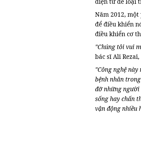
điện tử để loại
Năm 2012, một p
để điều khiển n
điều khiển cơ t
"Chúng tôi vui m
bác sĩ Ali Rezai
"Công nghệ này m
bệnh nhân trong 
đỡ những người 
sống hay chấn th
vận động nhiều 