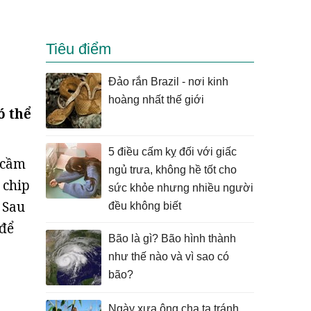
Tiêu điểm
Đảo rắn Brazil - nơi kinh
hoàng nhất thế giới
ó thể
5 điều cấm kỵ đối với giấc
ể cầm
ngủ trưa, không hề tốt cho
 chip
sức khỏe nhưng nhiều người
 Sau
đều không biết
 để
Bão là gì? Bão hình thành
như thế nào và vì sao có
bão?
Ngày xưa ông cha ta tránh