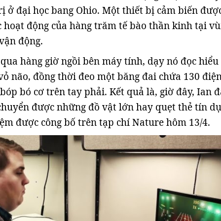
trị ở đại học bang Ohio. Một thiết bị cảm biến đượ
c hoạt động của hàng trăm tế bào thần kinh tại v
 vận động.
 qua hàng giờ ngồi bên máy tính, dạy nó đọc hiểu 
 vỏ não, đồng thời đeo một băng đai chứa 130 điệ
 bóp bó cơ trên tay phải. Kết quả là, giờ đây, Ian 
huyển được những đồ vật lớn hay quẹt thẻ tín dụ
iệm được công bố trên tạp chí Nature hôm 13/4.