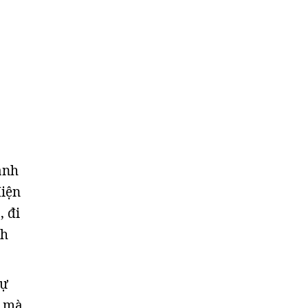
ành
Hiện
, đi
nh
tự
, mà