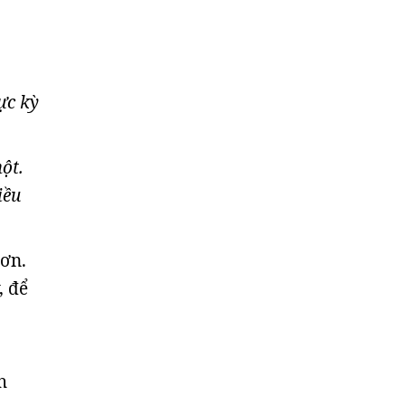
ực kỳ
ột.
iều
hơn.
, để
h