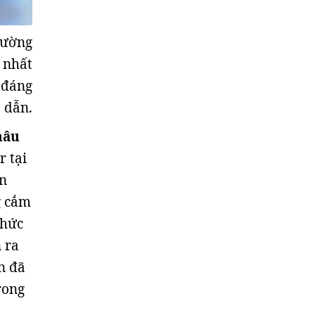
hường
 nhất
 đáng
 dẫn.
nâu
 tại
ến
g cắm
thức
 ra
n đã
rong