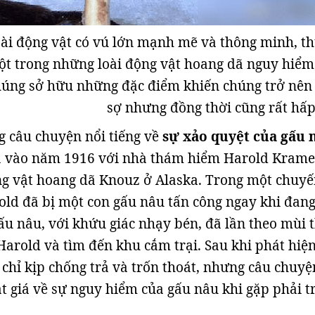
oài động vật có vú lớn mạnh mẽ và thông minh, t
t trong những loài động vật hoang dã nguy hiểm
Chúng sở hữu những đặc điểm khiến chúng trở nên
sợ nhưng đồng thời cũng rất hấp
 câu chuyện nổi tiếng về
sự xảo quyệt của gấu 
ra vào năm 1916 với nhà thám hiểm Harold Kramer
ng vật hoang dã Knouz ở Alaska. Trong một chuy
ld đã bị một con gấu nâu tấn công ngay khi đan
ấu nâu, với khứu giác nhạy bén, đã lần theo mùi 
 Harold và tìm đến khu cắm trại. Sau khi phát hiện
 chỉ kịp chống trả và trốn thoát, nhưng câu chuyệ
ắt giá về sự nguy hiểm của gấu nâu khi gặp phải t