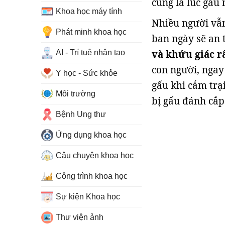
cũng là lúc gấu
Khoa học máy tính
Nhiều người vẫ
Phát minh khoa học
ban ngày sẽ an 
và khứu giác rấ
AI - Trí tuệ nhân tạo
con người, ngay
Y học - Sức khỏe
gấu khi cắm trạ
Môi trường
bị gấu đánh cắp
Bệnh Ung thư
Ứng dụng khoa học
Câu chuyện khoa học
Công trình khoa học
Sự kiện Khoa học
Thư viện ảnh