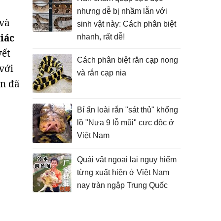
nhưng dễ bị nhầm lẫn với
 và
sinh vật này: Cách phân biệt
iác
nhanh, rất dễ!
vết
Cách phân biệt rắn cạp nong
với
và rắn cạp nia
ăn đã
Bí ẩn loài rắn "sát thủ" khổng
lồ "Nưa 9 lỗ mũi" cực độc ở
Việt Nam
Quái vật ngoại lai nguy hiểm
từng xuất hiện ở Việt Nam
nay tràn ngập Trung Quốc