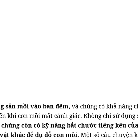
g săn mồi vào ban đêm,
và chúng có khả năng c
ến khi con mồi mất cảnh giác. Không chỉ sử dụng 
,
chúng còn có kỹ năng bắt chước tiếng kêu củ
vật khác để dụ dỗ con mồi.
Một số câu chuyện kể