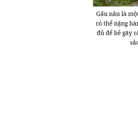
Gấu nâu là một
có thể nặng hà
đủ để bẻ gãy c
sắ