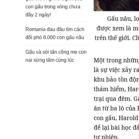
con gấu trong vòng chưa
đầy 2 ngày!
Gấu nâu, l
được xem là mộ
Romania đau đầu tìm cách
trên thế giới. 
đối phó 8.000 con gấu nâu
Gấu và sói tấn công mẹ con
Một trong những
nai sừng tấm cùng lúc
là sự việc xảy 
khu bảo tồn độ
thám hiểm, Haro
trại qua đêm. G
ăn từ ba lô của
con gấu, Harold
để lại bài học đ
tự nhiên.