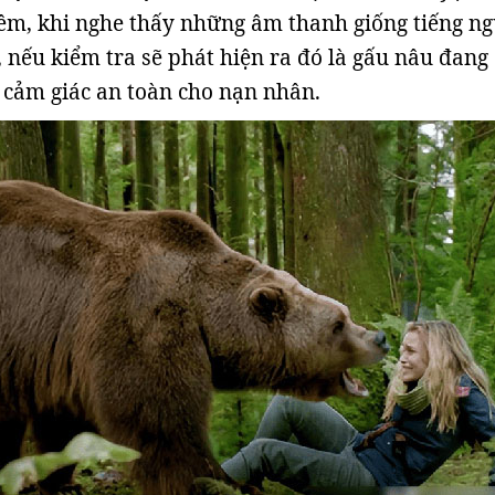
êm, khi nghe thấy những âm thanh giống tiếng n
, nếu kiểm tra sẽ phát hiện ra đó là gấu nâu đang
o cảm giác an toàn cho nạn nhân.