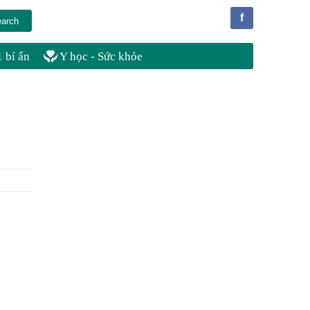
f
 bí ẩn
Y học - Sức khỏe