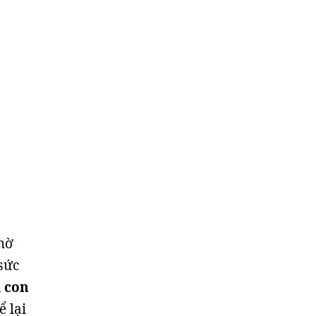
hờ
sức
a con
 lại