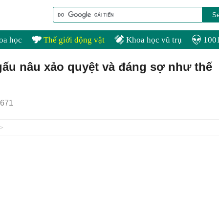
oa học
Thế giới động vật
Khoa học vũ trụ
1001
ấu nâu xảo quyệt và đáng sợ như thế
671