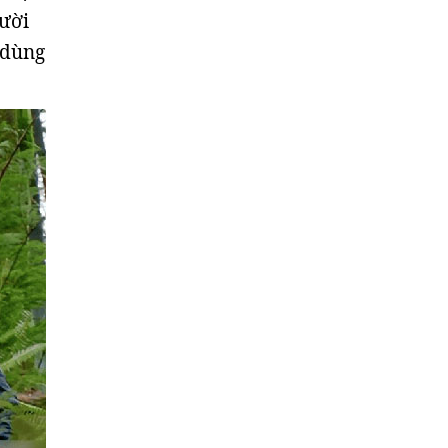
gười
 dùng