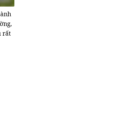
hành
ờng,
 rất