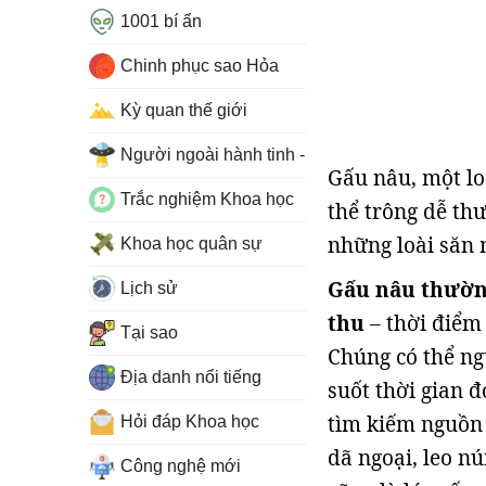
1001 bí ẩn
Chinh phục sao Hỏa
Kỳ quan thế giới
Người ngoài hành tinh - UFO
Gấu nâu, một loà
Trắc nghiệm Khoa học
thể trông dễ thư
những loài săn 
Khoa học quân sự
Gấu nâu thườn
Lịch sử
thu
– thời điểm
Tại sao
Chúng có thể ng
Địa danh nổi tiếng
suốt thời gian 
tìm kiếm nguồn 
Hỏi đáp Khoa học
dã ngoại, leo n
Công nghệ mới