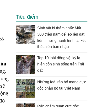
Tiêu điểm
Sinh vật bi thảm nhất: Mất
300 triệu năm để leo lên đất
có
liền, nhưng hành trình lại kết
thúc trên bàn nhậu
Top 10 loài động vật kỳ lạ
mùa
hiện còn sinh sống trên Trái
ng.
đất
rong
Những loài rắn hổ mang cực
 sẽ
độc phân bố tại Việt Nam
động
 đó
Rắn chàm quạp cực độc