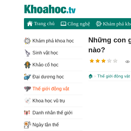
Trang chủ
Công nghệ
Khám phá kh
Những con g
Khám phá khoa học
nào?
Sinh vật học
Khảo cổ học
🏠
Thế giới động vật
Đại dương học
Thế giới động vật
Khoa học vũ trụ
Danh nhân thế giới
Ngày tận thế