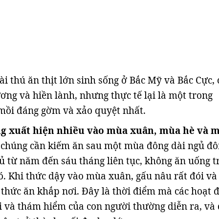
i thú ăn thịt lớn sinh sống ở Bắc Mỹ và Bắc Cực, 
ơng và hiền lành, nhưng thực tế lại là một trong
mồi đáng gờm và xảo quyệt nhất.
g xuất hiện nhiều vào mùa xuân, mùa hè và 
 chúng cần kiếm ăn sau một mùa đông dài ngủ đô
ủ từ năm đến sáu tháng liên tục, không ăn uống t
đó. Khi thức dậy vào mùa xuân, gấu nâu rất đói và
thức ăn khắp nơi. Đây là thời điểm mà các hoạt 
úi và thám hiểm của con người thường diễn ra, và