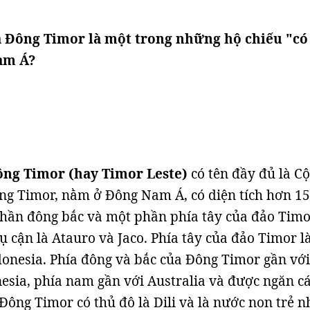
a Đông Timor là một trong những hộ chiếu "có 
am Á?
ông Timor (hay Timor Leste)
có tên đầy đủ là C
g Timor, nằm ở Đông Nam Á, có diện tích hơn 15
hần đông bắc và một phần phía tây của đảo Tim
ụ cận là Atauro và Jaco. Phía tây của đảo Timor l
donesia. Phía đông và bắc của Đông Timor gần với
esia, phía nam gần với Australia và được ngăn c
Đông Timor có thủ đô là Dili và là nước non trẻ n