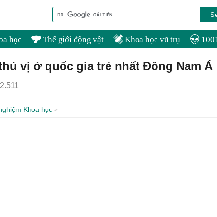
oa học
Thế giới động vật
Khoa học vũ trụ
1001
thú vị ở quốc gia trẻ nhất Đông Nam Á
2.511
 nghiệm Khoa học