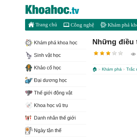
Trang chủ
Công nghệ
Khám phá kh
Những điều 
Khám phá khoa học
Sinh vật học
Khảo cổ học
🏠
Khám phá
Trắc
Đại dương học
Thế giới động vật
Khoa học vũ trụ
Danh nhân thế giới
Ngày tận thế