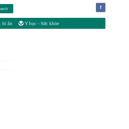
f
 bí ẩn
Y học - Sức khỏe