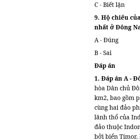
C - Biết lặn
9. Hộ chiếu củ
nhất ở Đông N
A - Đúng
B - Sai
Đáp án
1. Đáp án
A - Đ
hòa Dân chủ Đôn
km2, bao gồm p
cùng hai đảo ph
lãnh thổ của In
đảo thuộc Indon
bởi biển Timor. 