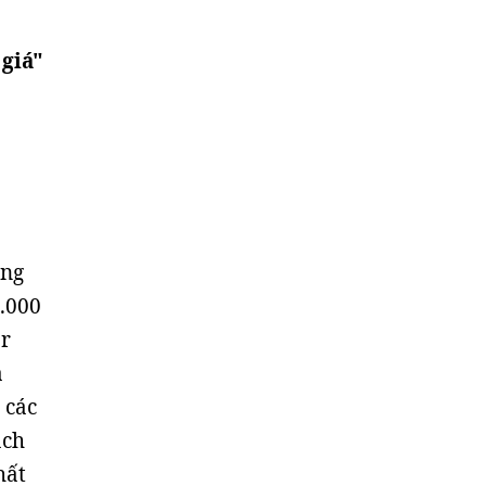
giá"
ộng
.000
or
à
 các
ách
hất