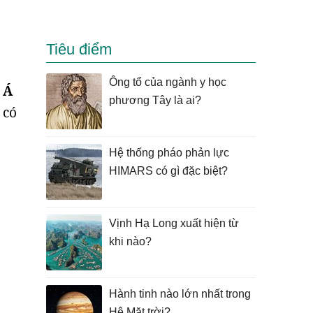
Tiêu điểm
Ông tổ của ngành y học
 Á
phương Tây là ai?
 có
Hệ thống pháo phản lực
HIMARS có gì đặc biệt?
Vịnh Hạ Long xuất hiện từ
khi nào?
Hành tinh nào lớn nhất trong
Hệ Mặt trời?