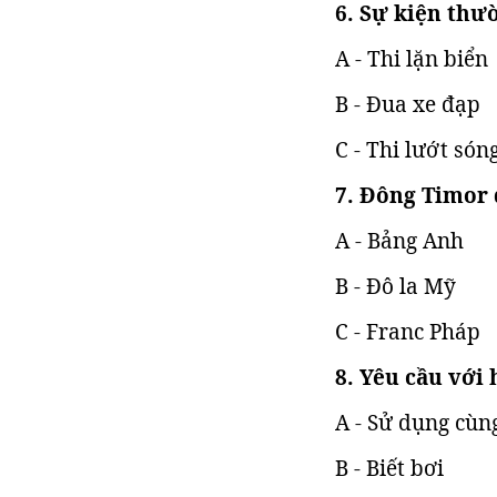
6. Sự kiện thư
A - Thi lặn biển
B - Đua xe đạp
C - Thi lướt són
7. Đông Timor 
A - Bảng Anh
B - Đô la Mỹ
C - Franc Pháp
8. Yêu cầu với
A - Sử dụng cùn
B - Biết bơi