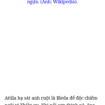
ngựa. (Ảnh: Wikipedia).
Attila hạ sát anh ruột là Bleda để độc chiếm