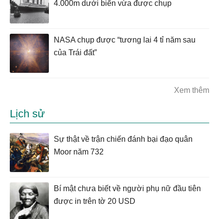
4.000m dưới biển vừa được chụp
NASA chụp được “tương lai 4 tỉ năm sau
của Trái đất”
Xem thêm
Lịch sử
Sự thật về trận chiến đánh bại đạo quân
Moor năm 732
Bí mật chưa biết về người phụ nữ đầu tiên
được in trên tờ 20 USD