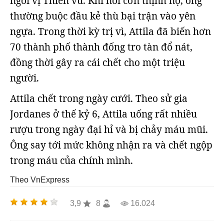
ngôi vị Thiền vu. Khi nổi cơn thịnh nộ, ông
thường buộc đầu kẻ thù bại trận vào yên
ngựa. Trong thời kỳ trị vì, Attila đã biến hơn
70 thành phố thành đống tro tàn đổ nát,
đồng thời gây ra cái chết cho một triệu
người.
Attila chết trong ngày cưới. Theo sử gia
Jordanes ở thế kỷ 6, Attila uống rất nhiều
rượu trong ngày đại hỉ và bị chảy máu mũi.
Ông say tới mức không nhận ra và chết ngộp
trong máu của chính mình.
Theo VnExpress
3,9
8
16.024