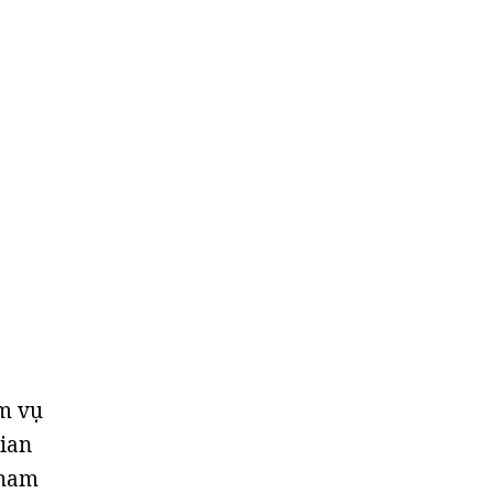
ệm vụ
ian
tham