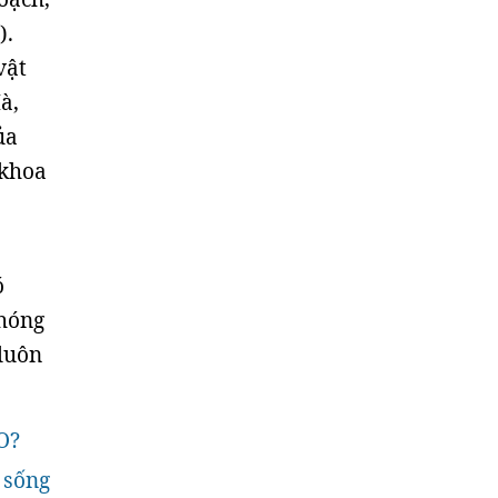
).
vật
à,
ủa
 khoa
ó
phóng
luôn
O?
 sống