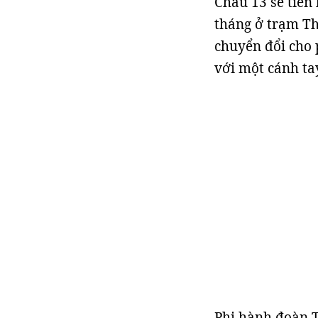
Châu 13 sẽ tiến 
tháng ở trạm Thi
chuyển đổi cho 
với một cánh ta
Phi hành đoàn T