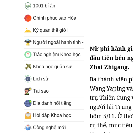
1001 bí ẩn
Chinh phục sao Hỏa
Kỳ quan thế giới
Người ngoài hành tinh - UFO
Nữ phi hành gi
Trắc nghiệm Khoa học
đầu tiên bên n
Zhai Zhigang.
Khoa học quân sự
Ba thành viên
p
Lịch sử
Wang Yaping và 
Tại sao
trụ Thiên Cung 
Địa danh nổi tiếng
người lái Trung
hôm 5/11. Ở thờ
Hỏi đáp Khoa học
cụ thể, mục tiê
Công nghệ mới