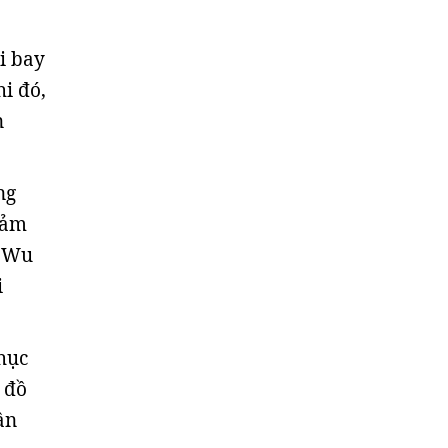
i bay
i đó,
n
ng
đảm
o Wu
i
hục
 đồ
ần