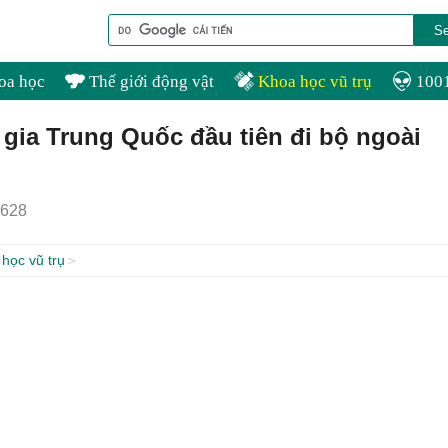
oa học
Thế giới động vật
Khoa học vũ trụ
1001
gia Trung Quốc đầu tiên đi bộ ngoài
628
học vũ trụ