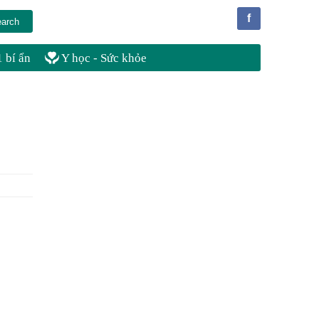
f
 bí ẩn
Y học - Sức khỏe