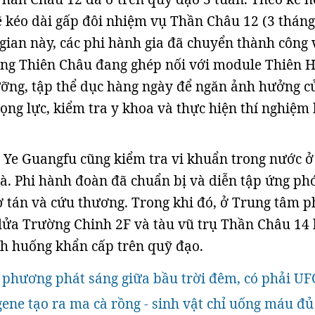
 kéo dài gấp đôi nhiệm vụ Thần Châu 12 (3 tháng
 gian này, các phi hành gia đã chuyển thành công 
àng Thiên Châu đang ghép nối với module Thiên H
ỡng, tập thể dục hàng ngày để ngăn ảnh hưởng c
rọng lực, kiểm tra y khoa và thực hiện thí nghiệm
Ye Guangfu cũng kiểm tra vi khuẩn trong nước ở
. Phi hành đoàn đã chuẩn bị và diễn tập ứng ph
 tán và cứu thương. Trong khi đó, ở Trung tâm 
lửa Trường Chinh 2F và tàu vũ trụ Thần Châu 14 
nh huống khẩn cấp trên quỹ đạo.
p phương phát sáng giữa bầu trời đêm, có phải UF
 gene tạo ra ma cà rồng - sinh vật chỉ uống máu đủ