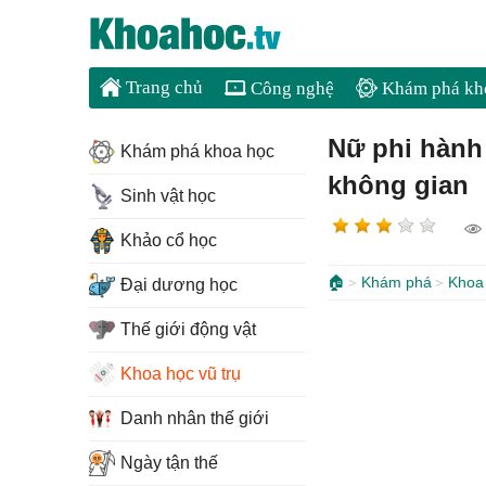
Trang chủ
Công nghệ
Khám phá kh
Nữ phi hành 
Khám phá khoa học
không gian
Sinh vật học
Khảo cổ học
🏠
Khám phá
Khoa 
Đại dương học
Thế giới động vật
Khoa học vũ trụ
Danh nhân thế giới
Ngày tận thế