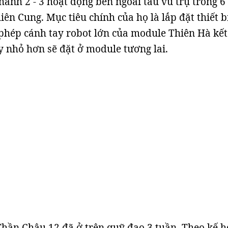
hành 2 - 3 hoạt động bên ngoài tàu vũ trụ trong 6
ên Cung. Mục tiêu chính của họ là lắp đặt thiết b
phép cánh tay robot lớn của module Thiên Hà kết
y nhỏ hơn sẽ đặt ở module tương lai.
hần Châu 12 đã ở trên quỹ đạo 3 tuần. Theo kế h