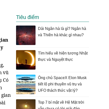
Tiêu điểm
Dải Ngân hà là gì? Ngân hà
và Thiên hà khác gì nhau?
gian
uy
Tìm hiểu về hiện tượng Nhật
thực và Nguyệt thực
g,
m vũ
Ông chủ SpaceX Elon Musk
ụ Có
tiết lộ phi thuyền vũ trụ và
n
UFO thách thức vật lý?
 gian
oài
Top 7 bí mật về Hệ Mặt trời
vẫn chưa có lời giải đáp