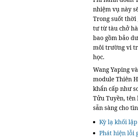
nhiệm vụ này sẽ
Trong suốt thời
tư từ tàu chở h
bao gồm bảo dư
môi trường vi t
học.
Wang Yaping và 
module Thiên Hà
khẩn cấp như sơ
Tửu Tuyền, tên 
sẵn sàng cho tì
Kỳ lạ khối lậ
Phát hiện lỗi