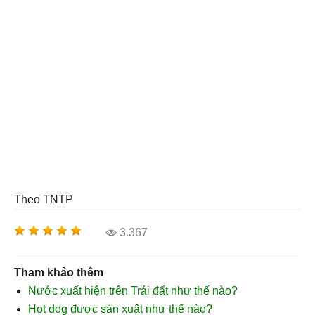
Theo TNTP
3.367
Tham khảo thêm
Nước xuất hiện trên Trái đất như thế nào?
Hot dog được sản xuất như thế nào?