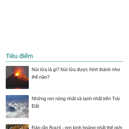
Tiêu điểm
Núi lửa là gì? Núi lửa được hình thành như
thế nào?
Những nơi nóng nhất và lạnh nhất trên Trái
Đất
Đảo rắn Brazil - nơi kinh hoàng nhất thế giới