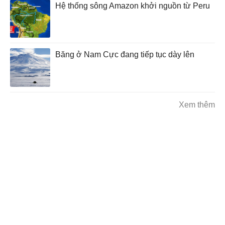
Hệ thống sông Amazon khởi nguồn từ Peru
Băng ở Nam Cực đang tiếp tục dày lên
Xem thêm