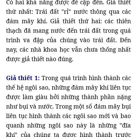
Có hai khả năng được đề cập đến. Giả thiết
thứ nhất: Trái đất "rỉ" nước thông qua các
đám mây khí. Giả thiết thứ hai: các thiên
thạch đã mang nước đến trái đất trong quá
trình va đập của chúng vào trái đất. Đến
nay, các nhà khoa học vẫn chưa thống nhất
được giả thiết nào đúng.
Giả thiết 1:
Trong quá trình hình thành các
thế hệ ngôi sao, những đám mây khí liên tục
được làm giàu bởi những thành phần nặng
như bụi và nước. Trong một số đám mây bụi
liên tục hình thành các ngôi sao mới và bao
quanh những ngôi sao này là những "đĩa
khí" của chúng ta được hình thành trước