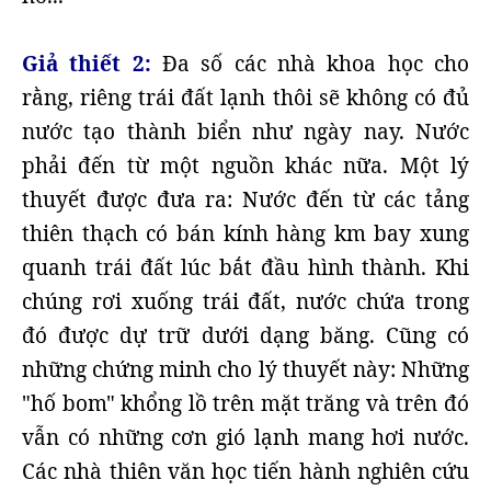
Giả thiết 2:
Đa số các nhà khoa học cho
rằng, riêng trái đất lạnh thôi sẽ không có đủ
nước tạo thành biển như ngày nay. Nước
phải đến từ một nguồn khác nữa. Một lý
thuyết được đưa ra: Nước đến từ các tảng
thiên thạch có bán kính hàng km bay xung
quanh trái đất lúc bắt đầu hình thành. Khi
chúng rơi xuống trái đất, nước chứa trong
đó được dự trữ dưới dạng băng. Cũng có
những chứng minh cho lý thuyết này: Những
"hố bom" khổng lồ trên mặt trăng và trên đó
vẫn có những cơn gió lạnh mang hơi nước.
Các nhà thiên văn học tiến hành nghiên cứu