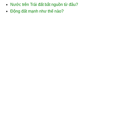
Nước trên Trái đất bắt nguồn từ đâu?
Động đất mạnh như thế nào?